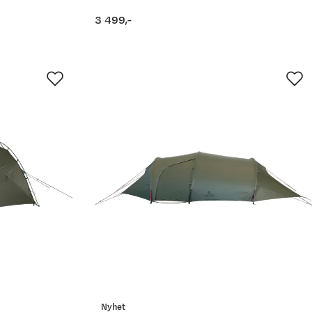
3 499,-
price
Nyhet