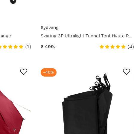
Sydvang
range
Skaring 3P Ultralight Tunnel Tent Haute Red
(
1
)
(
4
)
6 499,-
price
-40%