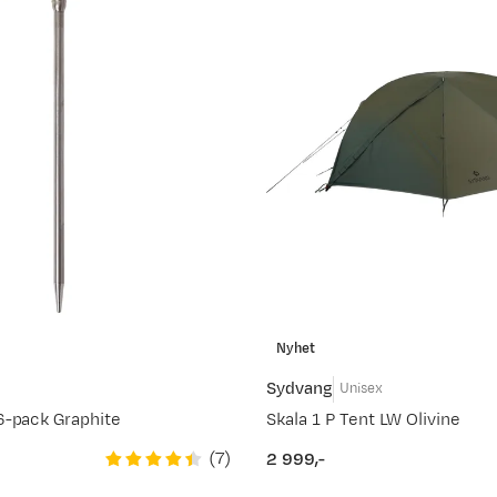
Nyhet
Sydvang
Unisex
6-pack Graphite
Skala 1 P Tent LW Olivine
(
7
)
2 999,-
price