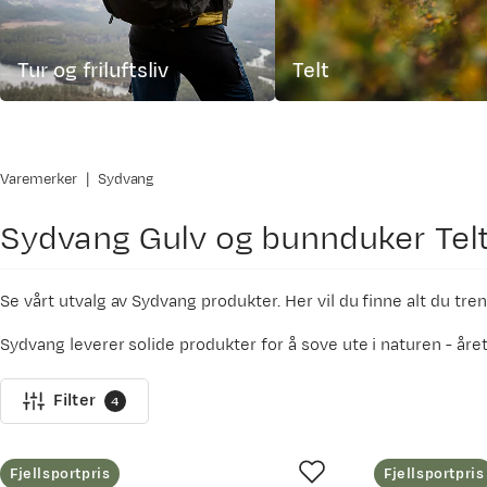
Tur og friluftsliv
Telt
Varemerker
Sydvang
Sydvang
Gulv og bunnduker Telt 
Se vårt utvalg av Sydvang produkter. Her vil du finne alt du tren
Sydvang leverer solide produkter for å sove ute i naturen - året
De er inspirert av den norske naturen og ser for seg vandring 
Filter
4
Noen av produkten blir produsert i lettere materiale, slik at d
Et Sydvang produkt trives aller best når det blir brukt ute i natu
Fjellsportpris
Fjellsportpris