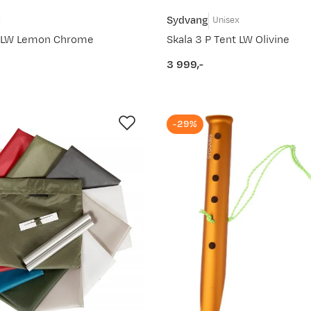
Sydvang
x
Unisex
t LW Lemon Chrome
Skala 3 P Tent LW Olivine
3 999,-
price
-29%