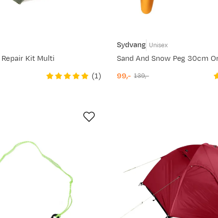
Sydvang
Unisex
 Repair Kit Multi
Sand And Snow Peg 30cm O
(
1
)
99,-
139,-
discounted
original
price
price