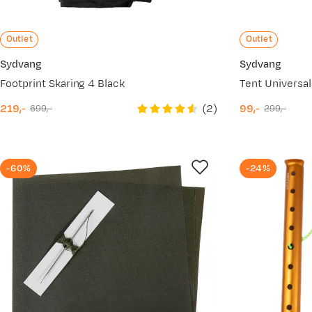
Outlet
Outlet
Sydvang
Sydvang
Footprint Skaring 4 Black
Tent Universal
(
2
)
219,-
99,-
699,-
299,-
discounted
original
discounted
original
price
price
price
price
-60%
-24%