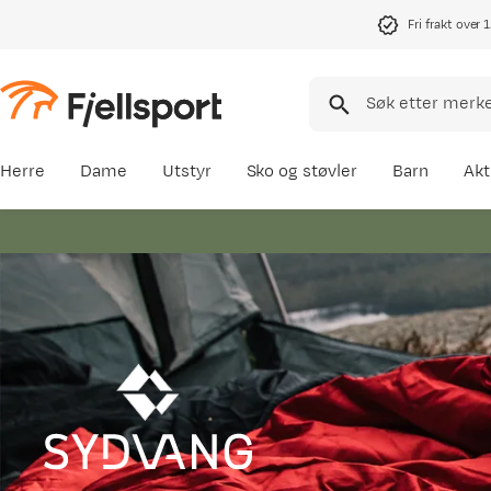
Fri frakt over 
Herre
Dame
Utstyr
Sko og støvler
Barn
Akt