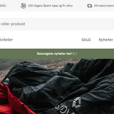
1200,-
100 dagers åpent kjøp og fri retur
Klimakompense
iviteter
SALG
Nyheter
Sesongens nyheter her!
👉