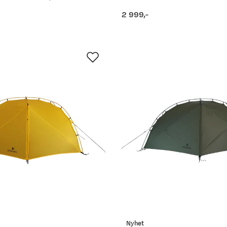
2 999,-
price
Nyhet