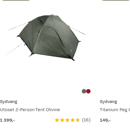
Sydvang
Sydvang
Utoset 2-Person Tent Olivine
Titanium Peg 
(
16
)
1 399,-
149,-
price
price