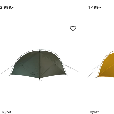
2 999,-
4 499,-
price
price
Nyhet
Nyhet