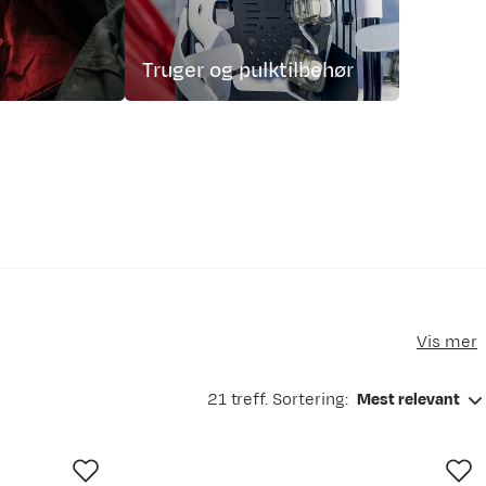
Truger og pulktilbehør
Vis mer
kal være tilpasset den norske naturen.
21 treff. Sortering:
Mest relevant
 de lange turene.