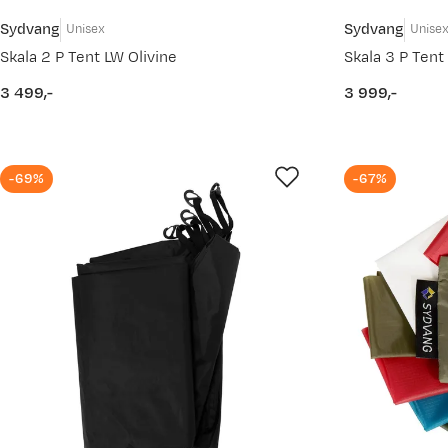
Sydvang
Sydvang
Unisex
Unise
Skala 2 P Tent LW Olivine
Skala 3 P Ten
3 499,-
3 999,-
price
price
-69%
-67%