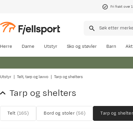
Fri frakt over 
Herre
Dame
Utstyr
Sko og støvler
Barn
Akt
Utstyr
Telt, tarp og lavvo
Tarp og shelters
Tarp og shelters
Telt
(
165
)
Bord og stoler
(
56
)
Tarp og shelte