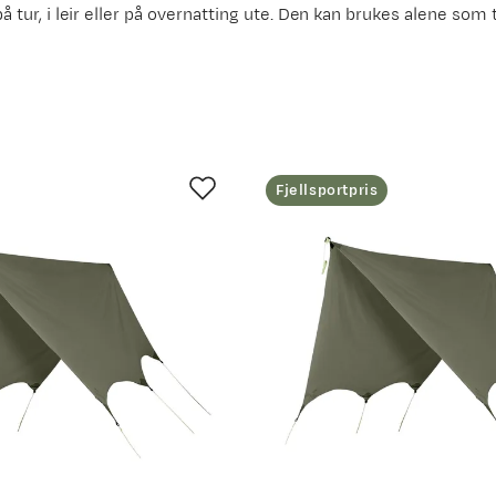
y på tur, i leir eller på overnatting ute. Den kan brukes alene s
Fjellsportpris
ggeunderlag
for å gjøre turen komplett.