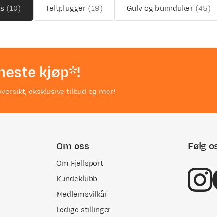
rs
(
10
)
Teltplugger
(
19
)
Gulv og bunnduker
(
45
)
neste kjøp*!
versikt, eksklusive tilbud og mer!
Om oss
Følg o
Om Fjellsport
Kundeklubb
Medlemsvilkår
Ledige stillinger