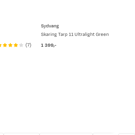
Sydvang
Skaring Tarp 11 Ultralight Green
(
7
)
1 399,-
price