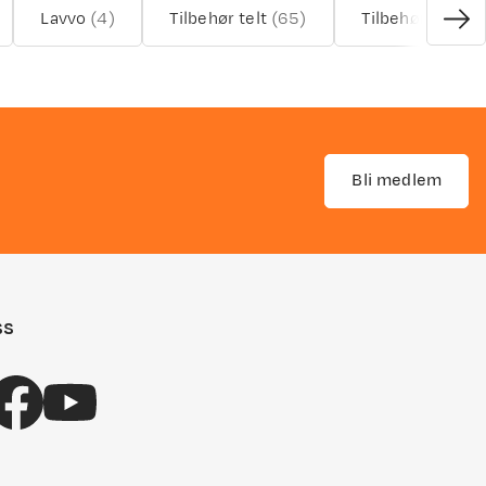
Lavvo
(
4
)
Tilbehør telt
(
65
)
Tilbehør campi
Bli medlem
ss