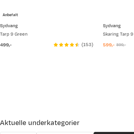
Anbefalt
Sydvang
Sydvang
Tarp 9 Green
Skaring Tarp 9
(
153
)
499,-
599,-
899,-
price
discounted
original
price
price
Aktuelle underkategorier