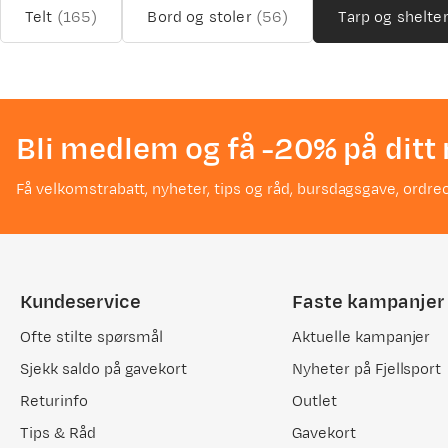
Telt
(
165
)
Bord og stoler
(
56
)
Tarp og shelte
Bli medlem og få -20% på ditt 
Få velkomstrabatt, nyheter, tips og råd, bursdagsgave, ordreo
Kundeservice
Faste kampanjer
Ofte stilte spørsmål
Aktuelle kampanjer
Sjekk saldo på gavekort
Nyheter på Fjellsport
Returinfo
Outlet
Tips & Råd
Gavekort