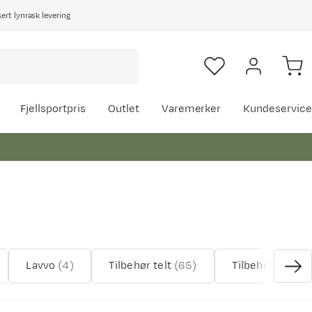
rt lynrask levering
Fjellsportpris
Outlet
Varemerker
Kundeservice
Lavvo
(
4
)
Tilbehør telt
(
65
)
Tilbehør campi