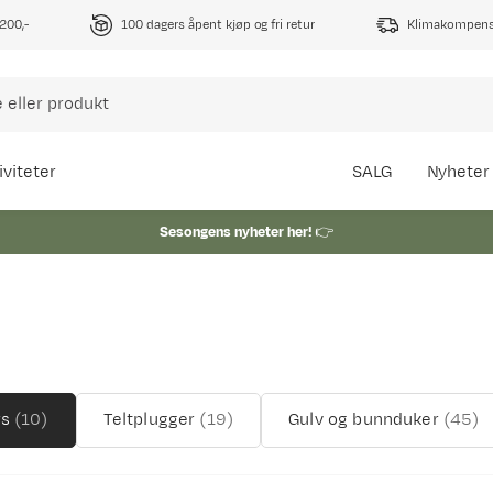
1200,-
100 dagers åpent kjøp og fri retur
Klimakompense
iviteter
SALG
Nyheter
Sesongens nyheter her!
👉
rs
(
10
)
Teltplugger
(
19
)
Gulv og bunnduker
(
45
)