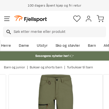
100 dagers åpent kjøp og fri retur
Herre
Dame
Utstyr
Sko og støvler
Barn
Akt
Sesongens nyheter her!
👉
Barn og junior
Bukser og shorts barn
Turbukser til barn