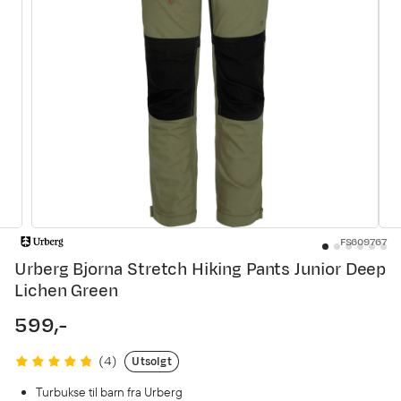
FS609767
Urberg Bjorna Stretch Hiking Pants Junior Deep
Lichen Green
599,-
price
Utsolgt
(
4
)
Turbukse til barn fra Urberg