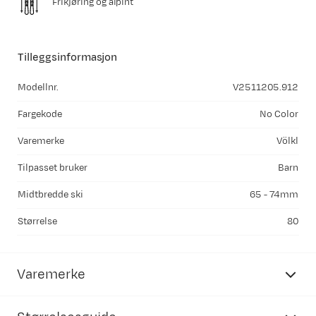
Frikjøring og alpint
Tilleggsinformasjon
Modellnr.
V2511205.912
Fargekode
No Color
Varemerke
Völkl
Tilpasset bruker
Barn
Midtbredde ski
65 - 74mm
Størrelse
80
Varemerke