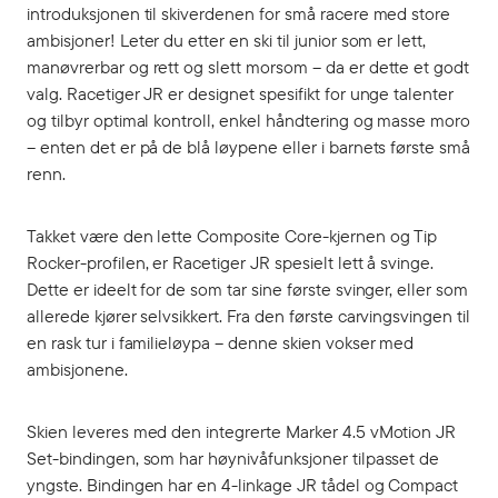
introduksjonen til skiverdenen for små racere med store
ambisjoner! Leter du etter en ski til junior som er lett,
manøvrerbar og rett og slett morsom – da er dette et godt
valg. Racetiger JR er designet spesifikt for unge talenter
og tilbyr optimal kontroll, enkel håndtering og masse moro
– enten det er på de blå løypene eller i barnets første små
renn.
Takket være den lette Composite Core-kjernen og Tip
Rocker-profilen, er Racetiger JR spesielt lett å svinge.
Dette er ideelt for de som tar sine første svinger, eller som
allerede kjører selvsikkert. Fra den første carvingsvingen til
en rask tur i familieløypa – denne skien vokser med
ambisjonene.
Skien leveres med den integrerte Marker 4.5 vMotion JR
Set-bindingen, som har høynivåfunksjoner tilpasset de
yngste. Bindingen har en 4-linkage JR tådel og Compact