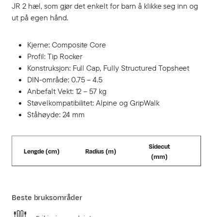
JR 2 hæl, som gjør det enkelt for barn å klikke seg inn og
ut på egen hånd.
Kjerne: Composite Core
Profil: Tip Rocker
Konstruksjon: Full Cap, Fully Structured Topsheet
DIN-område: 0.75 – 4.5
Anbefalt Vekt: 12 – 57 kg
Støvelkompatibilitet: Alpine og GripWalk
Ståhøyde: 24 mm
Sidecut
Lengde (cm)
Radius (m)
(mm)
80
6,6
93_67_76
Beste bruksområder
90
8,8
93_67_76