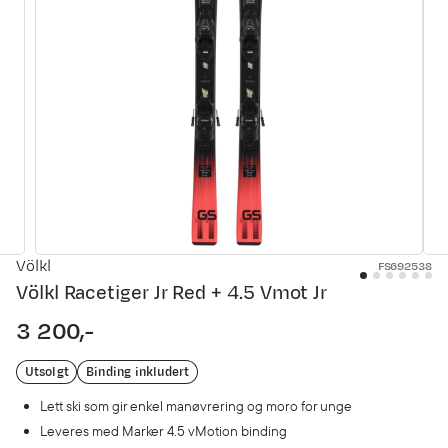
Völkl
FS692538
Völkl Racetiger Jr Red + 4.5 Vmot Jr
3 200,-
price
Utsolgt
Binding inkludert
Lett ski som gir enkel manøvrering og moro for unge
Leveres med Marker 4.5 vMotion binding