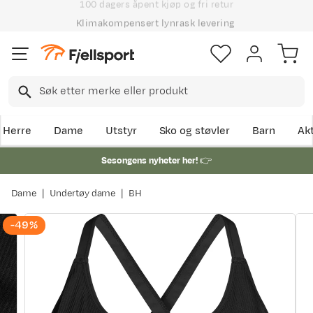
Klimakompensert lynrask levering
Herre
Dame
Utstyr
Sko og støvler
Barn
Akt
Sesongens nyheter her!
👉
Dame
Undertøy dame
BH
-49%