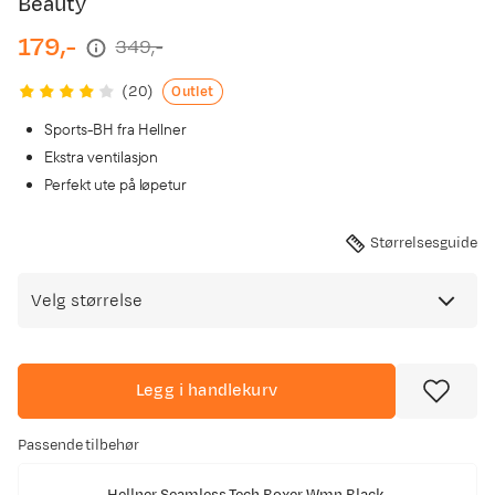
Beauty
179,-
349,-
discounted
original
price
price
Outlet
(
20
)
Sports-BH fra Hellner
Ekstra ventilasjon
Perfekt ute på løpetur
Størrelsesguide
Velg størrelse
Legg i handlekurv
Passende tilbehør