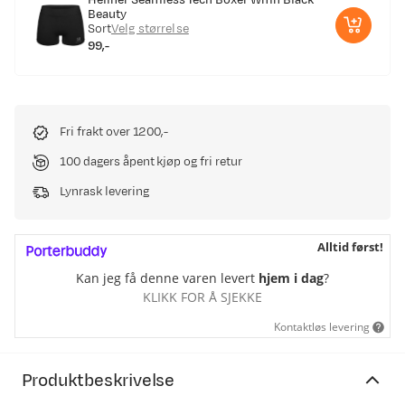
Hellner Seamless Tech Boxer Wmn Black
Beauty
Sort
Velg størrelse
99,-
price
Fri frakt over 1200,-
100 dagers åpent kjøp og fri retur
Lynrask levering
Alltid først!
Kan jeg få denne varen levert
hjem i dag
?
KLIKK FOR Å SJEKKE
Kontaktløs levering
Produktbeskrivelse