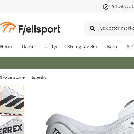
Fri frakt over 
Herre
Dame
Utstyr
Sko og støvler
Barn
Akt
Sko og støvler
Løpesko