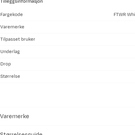
Tilleggsinformasjon
Fargekode
FTWR Whit
Varemerke
Tilpasset bruker
Underlag
Drop
Størrelse
Varemerke
Størrelsesguide