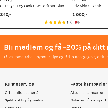
Osprey
Salomon
Ultralight Dry Sack 6 Waterfront Blue
Adv Skin 5 Black
Tips!
Bruk et målebånd når du måler kroppen eller foten din.
240,-
1 600,-
du måler, har vi laget en god guide til deg. Se
Hvordan velge r
price
price
(
6
)
Har du spørsmål, ikke nøl med å ta kontakt med vår kunde
Bli medlem og få -20% på ditt 
Få velkomstrabatt, nyheter, tips og råd, bursdagsgave, ordreo
Kundeservice
Faste kampanjer
Ofte stilte spørsmål
Aktuelle kampanjer
Sjekk saldo på gavekort
Nyheter på Fjellsport