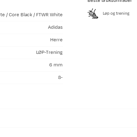
Beste bruksområder
Løp og trening
e / Core Black / FTWR White
Adidas
Herre
LØP-Trening
6 mm
8-