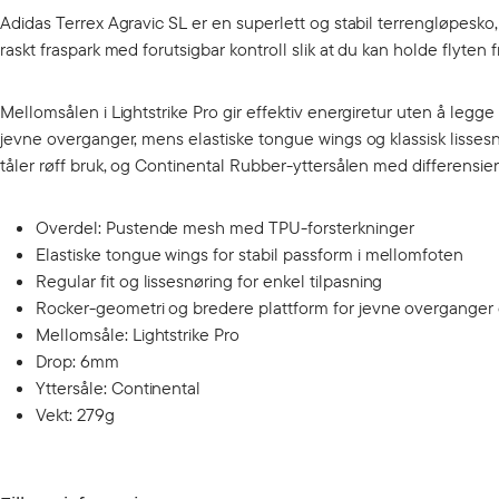
Adidas Terrex Agravic SL er en superlett og stabil terrengløpesko
raskt fraspark med forutsigbar kontroll slik at du kan holde flyten fra
Mellomsålen i Lightstrike Pro gir effektiv energiretur uten å legge 
jevne overganger, mens elastiske tongue wings og klassisk lisses
tåler røff bruk, og Continental Rubber-yttersålen med differensierte
Overdel: Pustende mesh med TPU-forsterkninger
Elastiske tongue wings for stabil passform i mellomfoten
Regular fit og lissesnøring for enkel tilpasning
Rocker-geometri og bredere plattform for jevne overganger o
Mellomsåle: Lightstrike Pro
Drop: 6mm
Yttersåle: Continental
Vekt: 279g