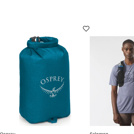
28,8
46 2/3
11.5
29.3
47 1/3
12
29.7
48
12.5
30.1
48 2/3
13
30.5
49 1/3
13.5
31
50
14
31.4
50 2/3
14.5
32.2
51 1/3
15
33.1
52
15.5