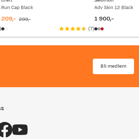
Craft
Salomon
Black Beauty
Run Cap Black
Adv Skin 12 Black
vordan
209,-
1 900,-
299,-
discounted
original
price
)
(
7
)
price
price
Bli medlem
ss