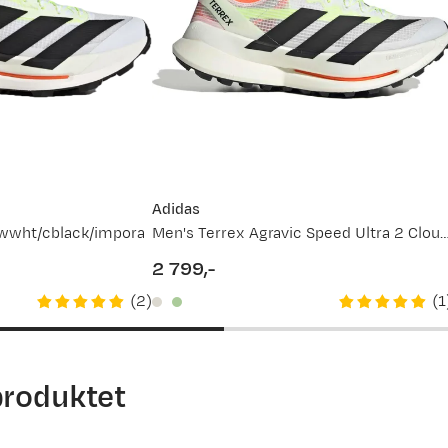
Adidas
twwht/cblack/impora
Men's Terrex Agravic Speed Ultra 2 Cloud white/Core black/Semi
2 799,-
price
(
2
)
(
1
produktet