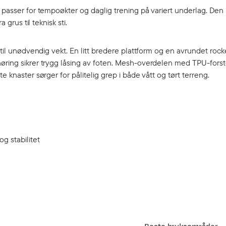
, passer for tempoøkter og daglig trening på variert underlag. De
 grus til teknisk sti.
til unødvendig vekt. En litt bredere plattform og en avrundet rocker
nøring sikrer trygg låsing av foten. Mesh-overdelen med TPU-fors
 knaster sørger for pålitelig grep i både vått og tørt terreng.
g stabilitet