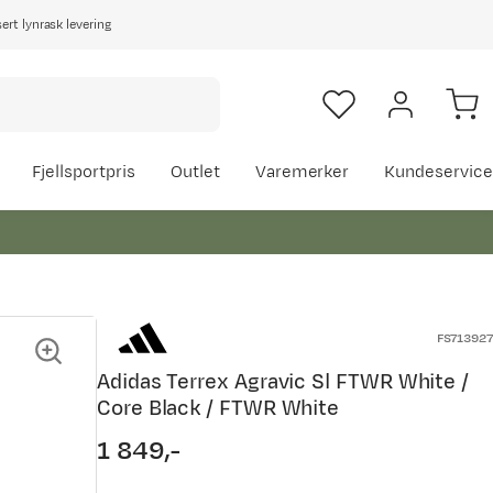
rt lynrask levering
Fjellsportpris
Outlet
Varemerker
Kundeservice
FS713927
Adidas Terrex Agravic Sl FTWR White /
Core Black / FTWR White
1 849,-
price