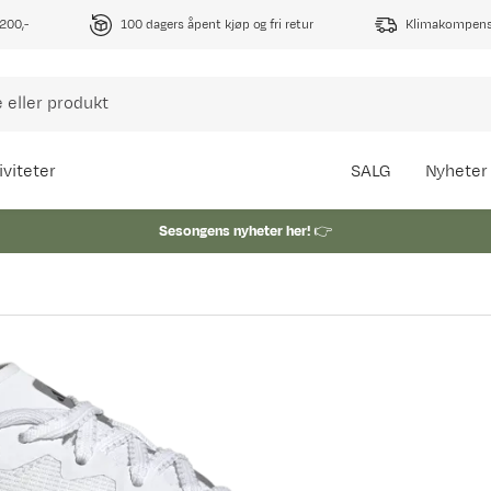
1200,-
100 dagers åpent kjøp og fri retur
Klimakompense
iviteter
SALG
Nyheter
Sesongens nyheter her!
👉