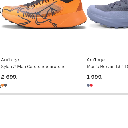
Arc'teryx
Arc'teryx
 impact orange
Sylan 2 Men Carotene/carotene
Men's Norvan Ld 4 D
2 699,-
1 999,-
price
price
)