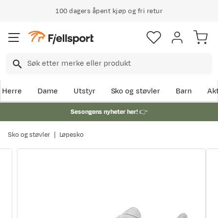
100 dagers åpent kjøp og fri retur
Klimakompensert lynrask levering
Herre
Dame
Utstyr
Sko og støvler
Barn
Akt
Sesongens nyheter her!
👉
Sko og støvler
Løpesko