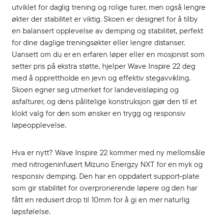
utviklet for daglig trening og rolige turer, men også lengre
økter der stabilitet er viktig. Skoen er designet for å tilby
en balansert opplevelse av demping og stabilitet, perfekt
for dine daglige treningsøkter eller lengre distanser.
Uansett om du er en erfaren løper eller en mosjonist som
setter pris på ekstra støtte, hjelper Wave Inspire 22 deg
med å opprettholde en jevn og effektiv stegavvikling.
Skoen egner seg utmerket for landeveisløping og
asfalturer, og dens pålitelige konstruksjon gjør den til et
klokt valg for den som ønsker en trygg og responsiv
løpeopplevelse.
Hva er nytt? Wave Inspire 22 kommer med ny mellomsåle
med nitrogeninfusert Mizuno Energzy NXT for en myk og
responsiv demping. Den har en oppdatert support-plate
som gir stabilitet for overpronerende løpere og den har
fått en redusert drop til 10mm for å gi en mer naturlig
løpsfølelse.