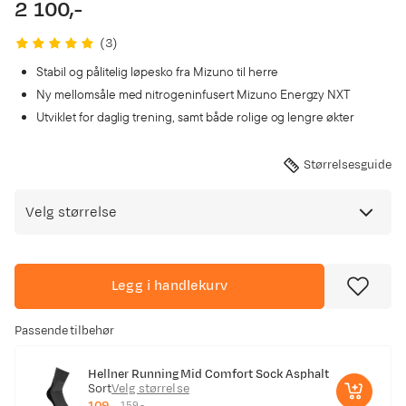
2 100,-
price
(
3
)
Stabil og pålitelig løpesko fra Mizuno til herre
Ny mellomsåle med nitrogeninfusert Mizuno Energzy NXT
Utviklet for daglig trening, samt både rolige og lengre økter
Størrelsesguide
Velg størrelse
Legg i handlekurv
Passende tilbehør
Hellner Running Mid Comfort Sock Asphalt
Sort
Velg størrelse
109,-
159,-