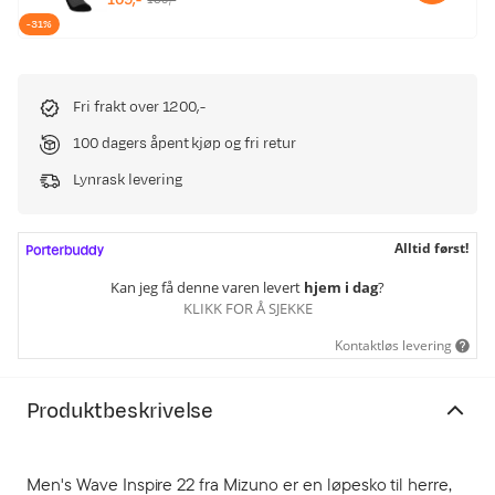
discounted
original
-31%
price
price
Fri frakt over 1200,-
100 dagers åpent kjøp og fri retur
Lynrask levering
Alltid først!
Kan jeg få denne varen levert
hjem i dag
?
KLIKK FOR Å SJEKKE
Kontaktløs levering
Produktbeskrivelse
Men's Wave Inspire 22 fra Mizuno er en løpesko til herre,