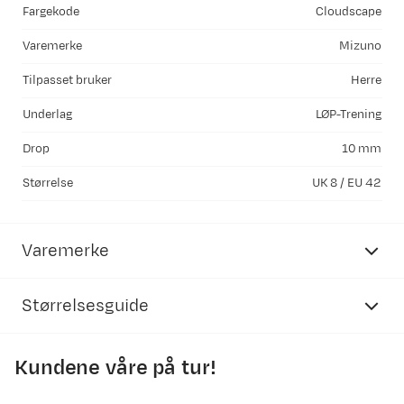
Fargekode
Cloudscape
Varemerke
Mizuno
Tilpasset bruker
Herre
Underlag
LØP-Trening
Drop
10 mm
Størrelse
UK 8 / EU 42
Varemerke
Størrelsesguide
Kundene våre på tur!
Mizuno
herresko