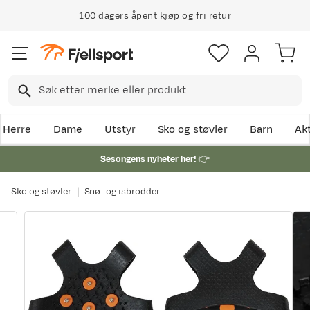
100 dagers åpent kjøp og fri retur
Herre
Dame
Utstyr
Sko og støvler
Barn
Akt
Sesongens nyheter her!
👉
Sko og støvler
Snø- og isbrodder