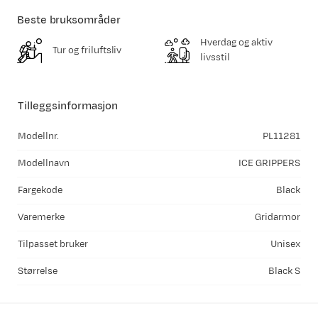
Beste bruksområder
Hverdag og aktiv
Tur og friluftsliv
livsstil
Tilleggsinformasjon
Modellnr.
PL11281
Modellnavn
ICE GRIPPERS
Fargekode
Black
Varemerke
Gridarmor
Tilpasset bruker
Unisex
Størrelse
Black S