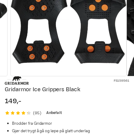
FS159561
Gridarmor Ice Grippers Black
149,-
price
Anbefalt
(
95
)
Brodder fra Gridarmor
Gjør det trygt å gå og løpe på glatt underlag