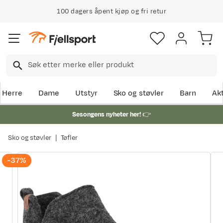
100 dagers åpent kjøp og fri retur
Herre
Dame
Utstyr
Sko og støvler
Barn
Akt
Sesongens nyheter her!
👉
Sko og støvler
Tøfler
-37%