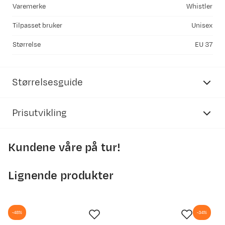
Varemerke
Whistler
Tilpasset bruker
Unisex
Størrelse
EU 37
Størrelsesguide
Prisutvikling
Whistler
sko voksen
Kundene våre på tur!
Størrelse
Fotlengde (cm)
350
36
24
300
Lignende produkter
250
37
24,6
200
38
25,3
-48%
-34%
150