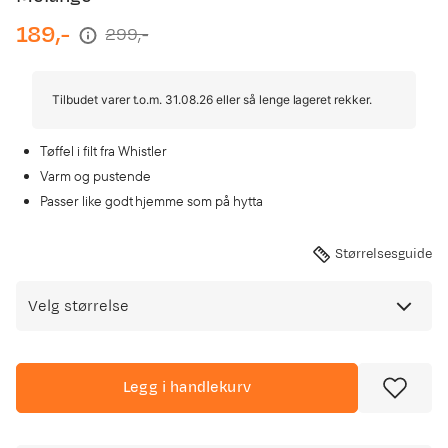
189,-
299,-
discounted
original
price
price
Tilbudet varer t.o.m. 31.08.26 eller så lenge lageret rekker.
Tøffel i filt fra Whistler
Varm og pustende
Passer like godt hjemme som på hytta
Størrelsesguide
Velg størrelse
Legg i handlekurv