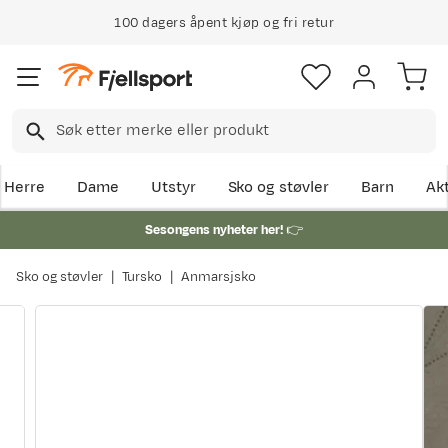
100 dagers åpent kjøp og fri retur
Herre
Dame
Utstyr
Sko og støvler
Barn
Akt
Sesongens nyheter her!
👉
Sko og støvler
Tursko
Anmarsjsko