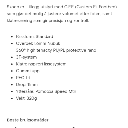
Skoen er i tillegg utstyrt med C.F.F. (Custom Fit Footbed)
som gjør det mulig å justere volumet etter foten, samt
klatresnøring som gir presisjon og kontroll.
Passform: Standard
Overdel: 1.6mm Nubuk
360° high tenacity PU/PL protective rand
3F-system
Klatreinspirert lissesystem
Gummitupp
PFC-fri
Drop: 11mm
Yttersåle: Pomocoa Speed Mtn
Vekt: 320g
Beste bruksområder