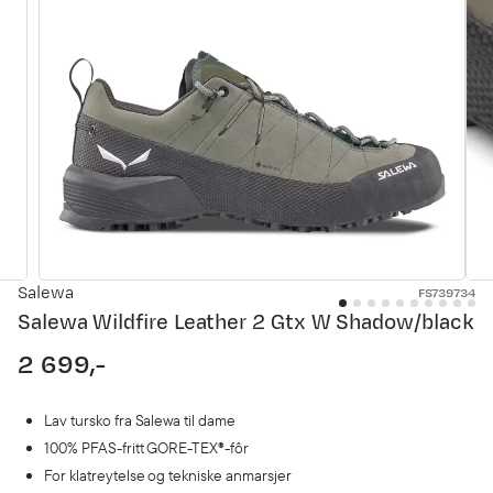
Salewa
FS739734
Salewa Wildfire Leather 2 Gtx W Shadow/black
2 699,-
price
Lav tursko fra Salewa til dame
100% PFAS-fritt GORE-TEX®-fôr
For klatreytelse og tekniske anmarsjer