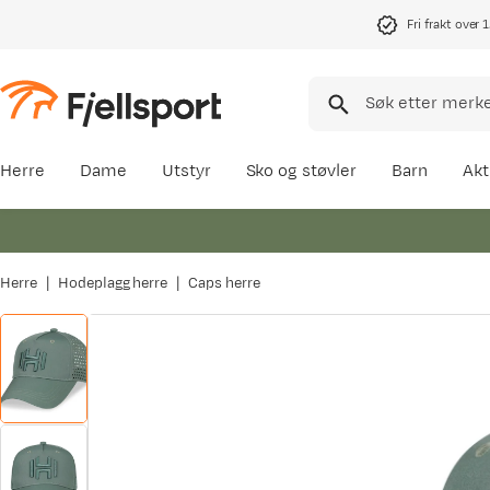
Fri frakt over 
Herre
Dame
Utstyr
Sko og støvler
Barn
Akt
Herre
Hodeplagg herre
Caps herre