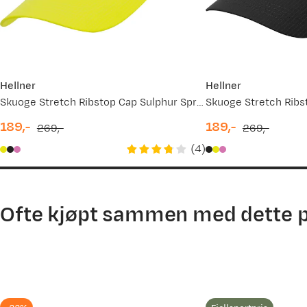
03.03.2026
08.08.2025
Irena
Bekreftet kjøper
2 måneder siden
Hellner
Hellner
Kjøpt størrelse:
One Size
Skuoge Stretch Ribstop Cap Sulphur Spring
Skuoge Stretch Ribs
Valgt farge:
Ensign Blue
189,-
189,-
269,-
269,-
discounted
original
discounted
original
Alt er bra
(
4
)
price
price
price
price
Ofte kjøpt sammen med dette 
Håvard
Bekreftet kjøper
1 år siden
Kjøpt størrelse:
One Size
Valgt farge:
Black Beauty