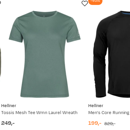
-40%
Hellner
Hellner
Tossis Mesh Tee Wmn Laurel Wreath
249,-
199,-
329,-
price
discounted
original