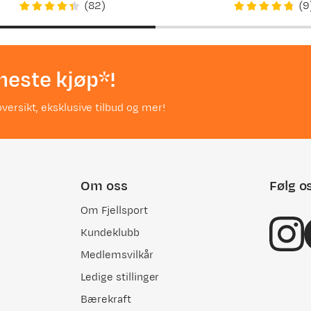
(
82
)
(
9
neste kjøp*!
versikt, eksklusive tilbud og mer!
Om oss
Følg o
Om Fjellsport
Kundeklubb
Medlemsvilkår
Ledige stillinger
Bærekraft