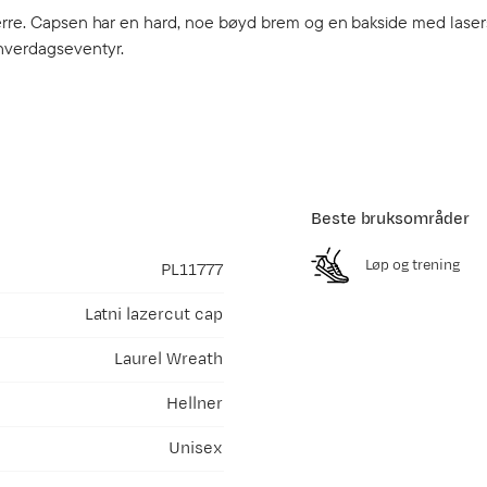
herre. Capsen har en hard, noe bøyd brem og en bakside med laser
hverdagseventyr.
Beste bruksområder
Løp og trening
PL11777
Latni lazercut cap
Laurel Wreath
Hellner
Unisex