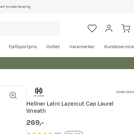
rt lynrask levering
Fjellsportpris
Outlet
Varemerker
Kundeservice
P386-5884
Hellner Latni Lazercut Cap Laurel
Wreath
269,-
price