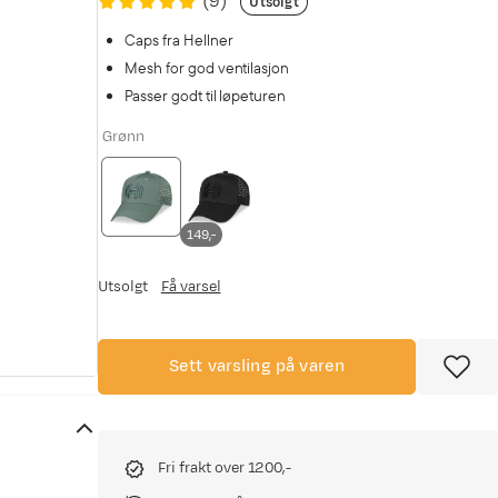
(
9
)
Utsolgt
Caps fra Hellner
Mesh for god ventilasjon
Passer godt til løpeturen
Grønn
149,-
Utsolgt
Få varsel
Sett varsling på varen
Fri frakt over 1200,-