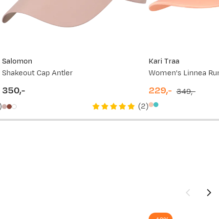
269,-
229,-
Salomon
Kari Traa
Shakeout Cap Antler
Women's Linnea Ru
350,-
229,-
349,-
price
discounted
original
)
(
2
)
price
price