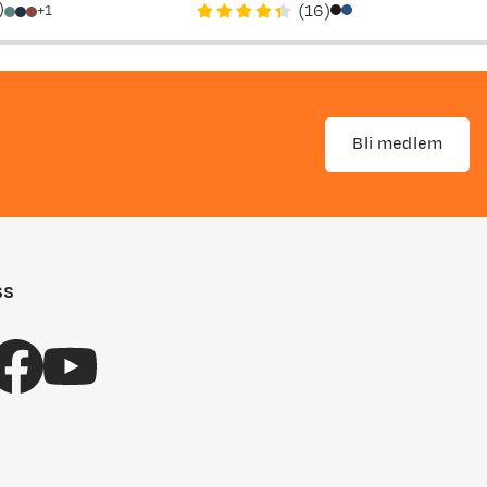
)
(
16
)
1
price
price
Bli medlem
ss