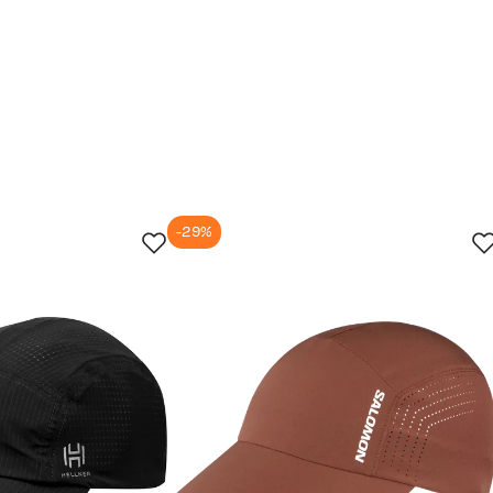
-29%
un.
30. jun.
13. jul.
26. jul.