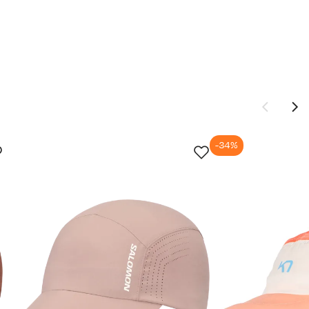
-34%
Ny pris
269,-
159,-