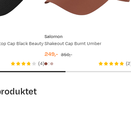
Salomon
top Cap Black Beauty
Shakeout Cap Burnt Umber
249,-
350,-
discounted
original
(
4
)
(
2
price
price
produktet