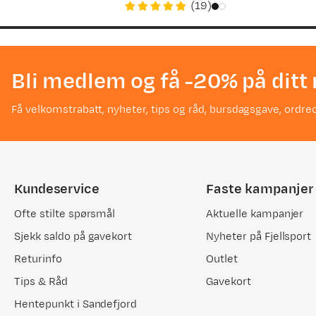
(
19
)
price
price
Valgt farge:
Black Beauty
Bli medlem og få -20% på ditt 
Liv-Eirid G
Få velkomstrabatt, nyheter, tips og råd, bursdagsgave, ordreo
Bekreftet kjøper
1 måned siden
Kjøpt størrelse:
One Size
Valgt farge:
Ensign Blue
Kundeservice
Faste kampanjer
Ofte stilte spørsmål
Aktuelle kampanjer
Sjekk saldo på gavekort
Nyheter på Fjellsport
Charlotte S
Returinfo
Outlet
Bekreftet kjøper
1 måned siden
Tips & Råd
Gavekort
Kjøpt størrelse:
One Size
Hentepunkt i Sandefjord
Valgt farge:
Laurel Wreath