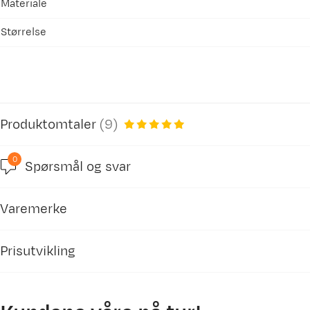
Materiale
Størrelse
Produktomtaler
(
9
)
0
Spørsmål og svar
4.8
Varemerke
basert på 10 anmeldelser
Prisutvikling