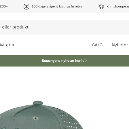
1200,-
100 dagers åpent kjøp og fri retur
Klimakompense
iviteter
SALG
Nyheter
Sesongens nyheter her!
👉