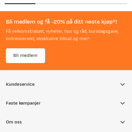
price
price
Bli medlem og få -20% på ditt neste kjøp*!
Få velkomstrabatt, nyheter, tips og råd, bursdagsgave,
ordreoversikt, eksklusive tilbud og mer!
Bli medlem
Kundeservice
Ofte stilte spørsmål
Faste kampanjer
Sjekk saldo på gavekort
Aktuelle kampanjer
Returinfo
Om oss
Nyheter på Fjellsport
Tips & Råd