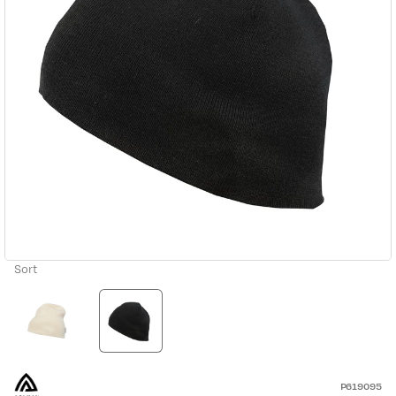
Sort
P619095