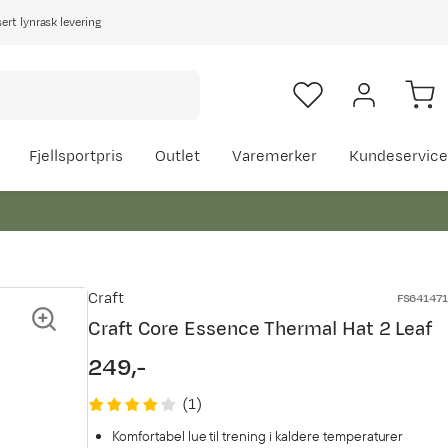
rt lynrask levering
Fjellsportpris
Outlet
Varemerker
Kundeservice
Craft
FS641471
Craft Core Essence Thermal Hat 2 Leaf
249,-
price
(
1
)
Komfortabel lue til trening i kaldere temperaturer