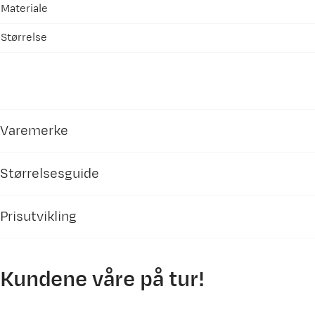
Materiale
Størrelse
Varemerke
Størrelsesguide
Prisutvikling
Craft
tilbehør
Luer/caps
Kundene våre på tur!
350
Størrelse (cm)
S / M
L / XL