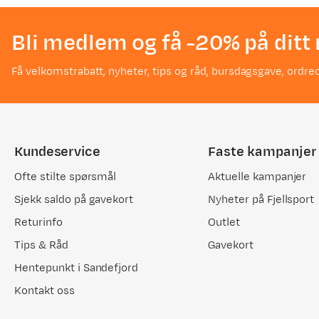
Bli medlem og få -20% på ditt 
Få velkomstrabatt, nyheter, tips og råd, bursdagsgave, ordreo
Kundeservice
Faste kampanjer
Ofte stilte spørsmål
Aktuelle kampanjer
Sjekk saldo på gavekort
Nyheter på Fjellsport
Returinfo
Outlet
Tips & Råd
Gavekort
Hentepunkt i Sandefjord
Kontakt oss