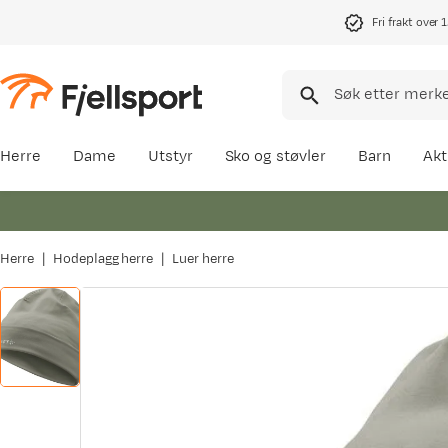
Fri frakt over 
Herre
Dame
Utstyr
Sko og støvler
Barn
Akt
Herre
Hodeplagg herre
Luer herre