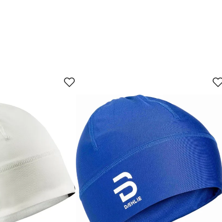
XL
XXL
jun.
29. jun.
12. jul.
25. jul.
28
30.5
XL