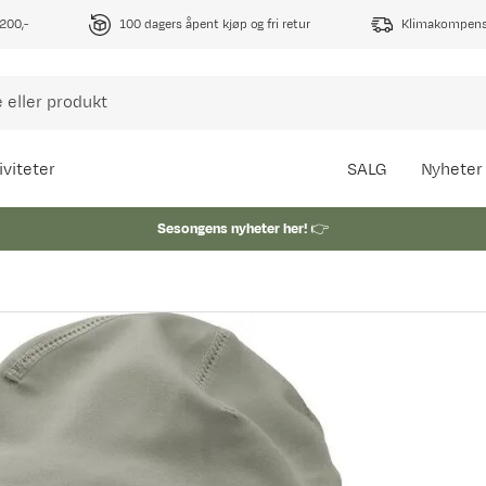
1200,-
100 dagers åpent kjøp og fri retur
Klimakompense
iviteter
SALG
Nyheter
Sesongens nyheter her!
👉