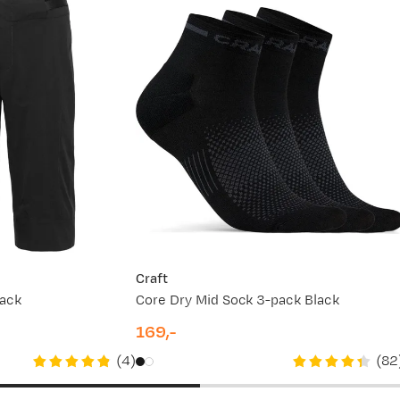
Craft
lack
Core Dry Mid Sock 3-pack Black
169,-
price
(
4
)
(
82