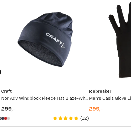
Craft
Icebreaker
Nor Adv Windblock Fleece Hat Blaze-White
Men's Oasis Glove L
299,-
299,-
price
price
)
(
12
)