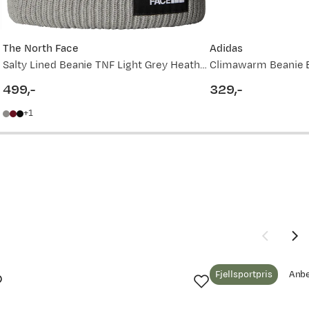
169,-
249,-
The North Face
Adidas
Salty Lined Beanie TNF Light Grey Heather
Climawarm Beanie B
499,-
329,-
price
price
1
vordan
Fjellsportpris
Anbe