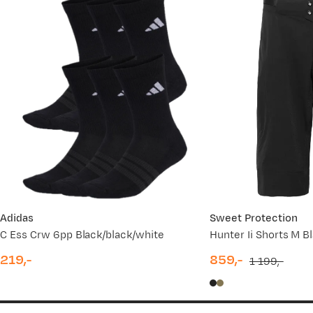
Adidas
Sweet Protection
C Ess Crw 6pp Black/black/white
Hunter Ii Shorts M B
219,-
859,-
1 199,-
price
discounted
original
price
price