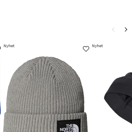
Nyhet
Nyhet
Ny pris
249,-
169,-
249,-