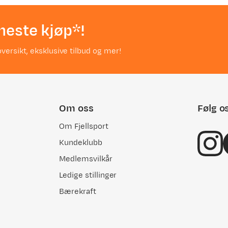
neste kjøp*!
versikt, eksklusive tilbud og mer!
Om oss
Følg o
Om Fjellsport
Kundeklubb
Medlemsvilkår
Ledige stillinger
Bærekraft