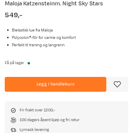
Maloja Katzensteinm. Night Sky Stars
549,-
price
Bielastisk lue fra Maloja
Polycolon®-fôr for varme og komfort
Perfekt til trening og langrenn
Få på lager
Legg i handlekurv
Fri frakt over 1200,-
100 dagers åpent kjøp og fri retur
Lynrask levering