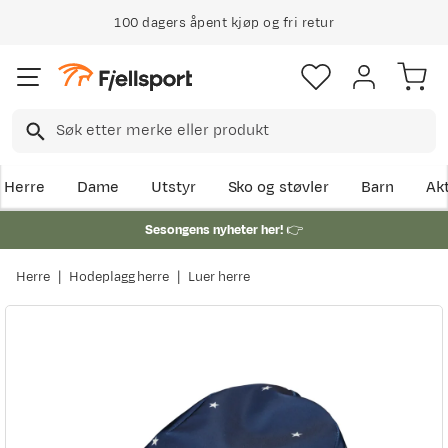
100 dagers åpent kjøp og fri retur
Herre
Dame
Utstyr
Sko og støvler
Barn
Akt
Sesongens nyheter her!
👉
Herre
Hodeplagg herre
Luer herre