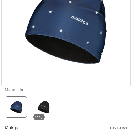
Marineblå
399,-
Maloja
P504-1496