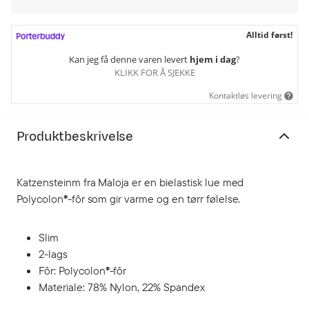
Alltid først!
Kan jeg få denne varen levert
hjem i dag
?
KLIKK FOR Å SJEKKE
Kontaktløs levering
Produktbeskrivelse
Katzensteinm fra Maloja er en bielastisk lue med
Polycolon®-fôr som gir varme og en tørr følelse.
Slim
2-lags
Fôr: Polycolon®-fôr
Materiale: 78% Nylon, 22% Spandex