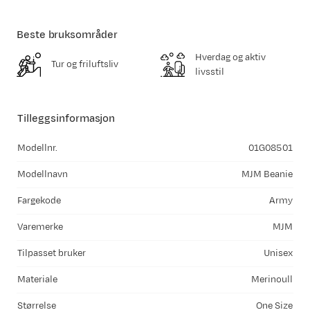
Beste bruksområder
Hverdag og aktiv
Tur og friluftsliv
livsstil
Tilleggsinformasjon
Modellnr.
01G08501
Modellnavn
MJM Beanie
Fargekode
Army
Varemerke
MJM
Tilpasset bruker
Unisex
Materiale
Merinoull
Størrelse
One Size