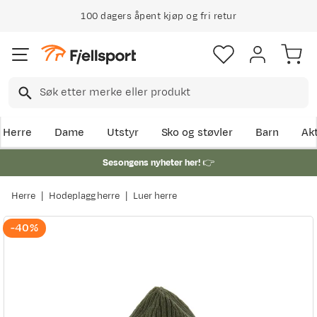
100 dagers åpent kjøp og fri retur
Herre
Dame
Utstyr
Sko og støvler
Barn
Akt
Sesongens nyheter her!
👉
Herre
Hodeplagg herre
Luer herre
-40%