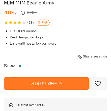
MJM MJM Beanie Army
409,-
679,-
discounted
original
price
price
Outlet
(
18
)
Lue i 100% merinoull
Rent design uten logo
En favoritt hos turfolk og fiskere
Størrelsesguide
På lager
Legg i handlekurv
Fri frakt over 1200,-