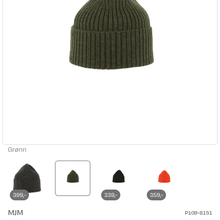
Grønn
399,-
339,-
359,-
MJM
P109-8151