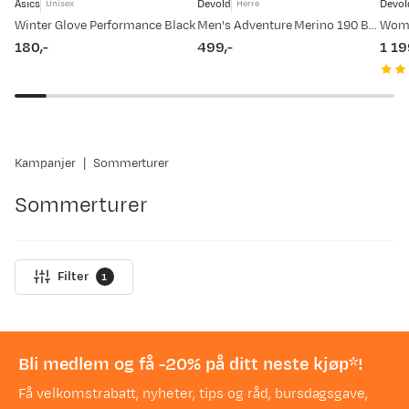
Asics
Devold
Devol
Unisex
Herre
Winter Glove Performance Black
Men's Adventure Merino 190 Boxer Ink
180,-
499,-
1 19
price
price
pric
Kampanjer
Sommerturer
Sommerturer
Filter
1
Bli medlem og få -20% på ditt neste kjøp*!
Få velkomstrabatt, nyheter, tips og råd, bursdagsgave,