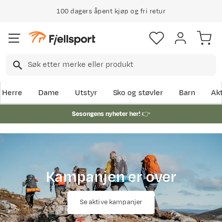
100 dagers åpent kjøp og fri retur
Herre
Dame
Utstyr
Sko og støvler
Barn
Akt
Sesongens nyheter her!
👉
Kampanjen er over
Se aktive kampanjer