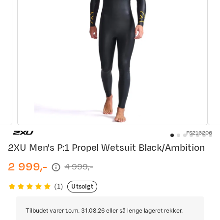
FS216206
2XU Men's P:1 Propel Wetsuit Black/Ambition
2 999,-
4 999,-
discounted
original
price
price
Utsolgt
(
1
)
Tilbudet varer t.o.m. 31.08.26 eller så lenge lageret rekker.