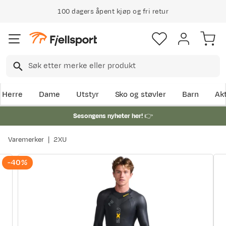
100 dagers åpent kjøp og fri retur
Klimakompensert lynrask levering
Herre
Dame
Utstyr
Sko og støvler
Barn
Akt
Sesongens nyheter her!
👉
Varemerker
2XU
-40%