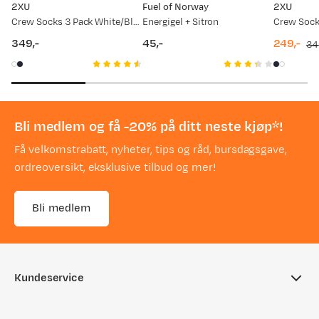
2XU
Fuel of Norway
2XU
Crew Socks 3 Pack White/Black
Energigel + Sitron
349,-
45,-
249,-
34
price
price
discount
original
price
price
Bli medlem og få -20% på ditt neste kjøp*!
Få velkomstrabatt, nyheter, tips og råd, bursdagsgave,
ordreoversikt, eksklusive tilbud og mer!
Bli medlem
Kundeservice
Ofte stilte spørsmål