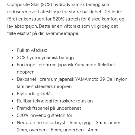
Composite Skin (SCS) hydrodynamisk belegg som
reduserer overflateslitasje for større hastighet. Det indre
fôret er konstruert for 520% stretch for å sikre komfort og
lav absorpsjon. Dette er en våtdrakt som vil gi deg det
"lille ekstra" på din svømmeetappe.
Full tri våtdrakt
SCS hydrodynamisk belegg
Forkropp i premium japansk Yamamoto fleksibel
neopren
Bakpanel i premium japansk YAMAmoto 39 Cell nylon
laminert slilesterk neopren
Flytende glidelås
Rullbar teknologi for raskere rotasjon
Framdriftspanel på underbenet
520% innvendig stretch fôr
Neopren tykkelse: bryst - 5mm, rygg - 3mm, armer -
2mm, overben - 5mm, underben - 4mm