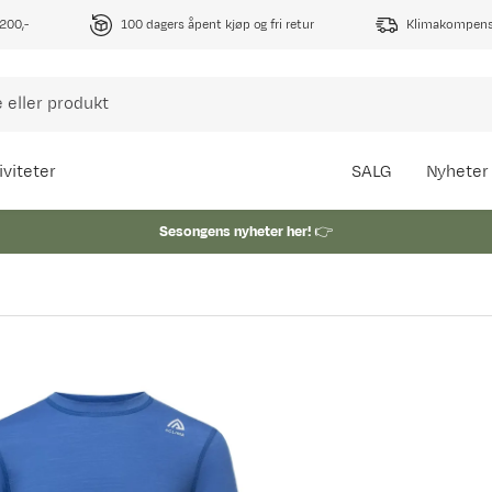
1200,-
100 dagers åpent kjøp og fri retur
Klimakompense
iviteter
SALG
Nyheter
Sesongens nyheter her!
👉