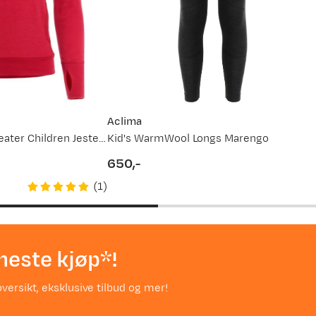
Aclima
Warmwool Hood Sweater Children Jester Red/Beige Melange
Kid's WarmWool Longs Marengo
650,-
price
(
1
)
neste kjøp*!
versikt, eksklusive tilbud og mer!