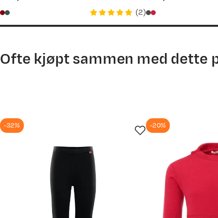
price
price
(
2
)
Ofte kjøpt sammen med dette 
-32%
-20%