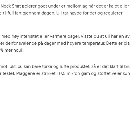
Neck Shirt isolerer godt under et mellomlag når det er kaldt eller a
e til full fart gjennom dagen. Ull tar høyde for det og regulerer
er med høy intensitet eller varmere dager. Visste du at ull har en a
virker derfor svalende på dager med høyere temperatur. Dette er p
0% merinoull.
ot lukt, du kan bare tørke og lufte produktet, så er det klart til br
estet. Plaggene er strikket i 17,5 mikron garn og stoffet veier ku