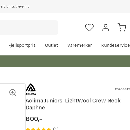
rt lynrask levering
Fjellsportpris
Outlet
Varemerker
Kundeservice
FS463817
Aclima Juniors' LightWool Crew Neck
Daphne
600,-
price
(
1
)