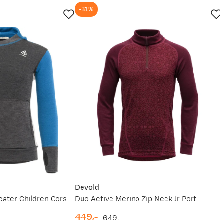
-31%
 Det er alltid greit med litt hjelp. For mer detaljert info om h
ett størrelse
(åpner ny side)
service.
Devold
Warmwool Hood Sweater Children Corsair/Marengo/Beige Melange
Duo Active Merino Zip Neck Jr Port
449,-
649,-