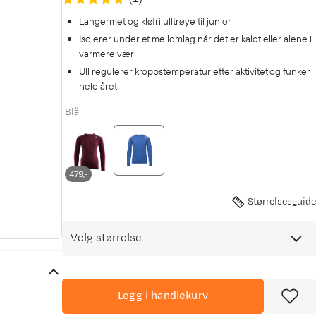
Langermet og kløfri ulltrøye til junior
Isolerer under et mellomlag når det er kaldt eller alene i
varmere vær
Ull regulerer kroppstemperatur etter aktivitet og funker
hele året
Blå
479,-
Størrelsesguide
Velg størrelse
Legg i handlekurv