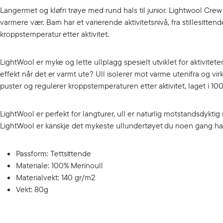
Langermet og kløfri trøye med rund hals til junior. Lightwool Crew 
varmere vær. Barn har et varierende aktivitetsnivå, fra stillesittend
kroppstemperatur etter aktivitet.
LightWool er myke og lette ullplagg spesielt utviklet for aktivitet
effekt når det er varmt ute? Ull isolerer mot varme utenifra og 
puster og regulerer kroppstemperaturen etter aktivitet, laget i 10
LightWool er perfekt for langturer, ull er naturlig motstandsdyktig m
LightWool er kanskje det mykeste ullundertøyet du noen gang har t
Passform: Tettsittende
Materiale: 100% Merinoull
Materialvekt: 140 gr/m2
Vekt: 80g