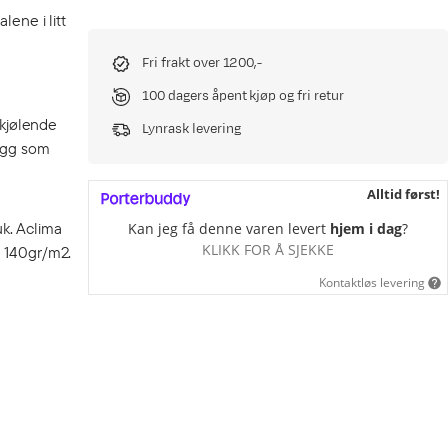
lene i litt
Fri frakt over 1200,-
100 dagers åpent kjøp og fri retur
vkjølende
Lynrask levering
lagg som
Alltid først!
uk. Aclima
Kan jeg få denne varen levert
hjem i dag
?
KLIKK FOR Å SJEKKE
n 140gr/m2.
Kontaktløs levering