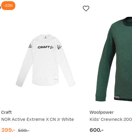
-33%
vordan
Craft
Woolpower
NOR Active Extreme X CN Jr White
Kids' Crewneck 200
399,-
600,-
599,-