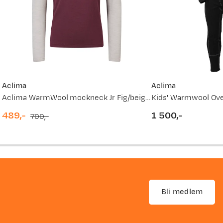
Aclima
Aclima
Aclima WarmWool mockneck Jr Fig/beige Melange
Kids' Warmwool Over
489,-
1 500,-
700,-
discounted
original
price
price
price
Bli medlem