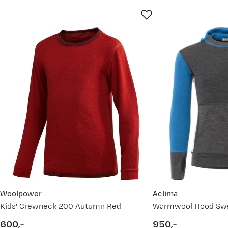
Tips!
Bruk et målebånd når du måler kroppen eller foten din.
du måler, har vi laget en god guide til deg. Se
Hvordan velge r
Har du spørsmål, ikke nøl med å ta kontakt med vår kunde
Woolpower
Aclima
Kids' Crewneck 200 Autumn Red
600,-
950,-