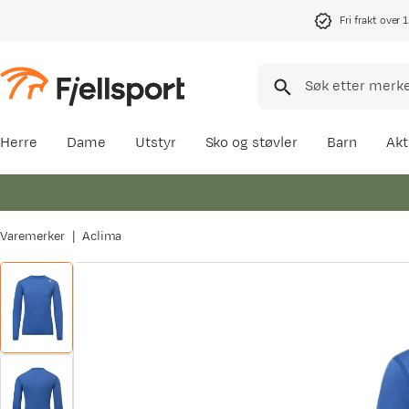
Fri frakt over 
Herre
Dame
Utstyr
Sko og støvler
Barn
Akt
Varemerker
Aclima