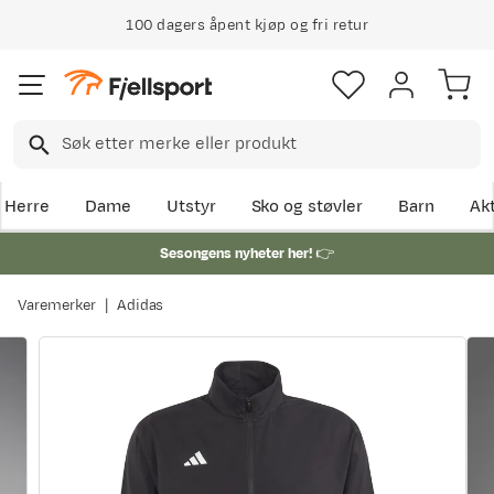
100 dagers åpent kjøp og fri retur
Herre
Dame
Utstyr
Sko og støvler
Barn
Akt
Sesongens nyheter her!
👉
Varemerker
Adidas