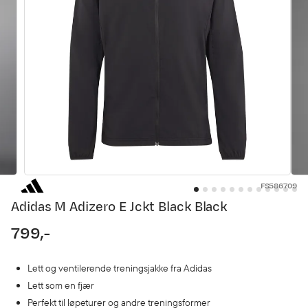
FS586709
Adidas M Adizero E Jckt Black Black
799,-
price
Lett og ventilerende treningsjakke fra Adidas
Lett som en fjær
Perfekt til løpeturer og andre treningsformer