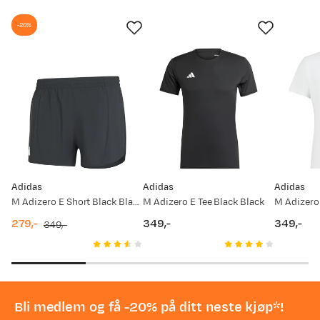
-20%
Adidas
Adidas
Adidas
M Adizero E Short Black Black
M Adizero E Tee Black Black
M Adizero
279,-
349,-
349,-
349,-
discounted
original
price
price
price
price
Bli medlem og få -20% på ditt neste kjøp*!