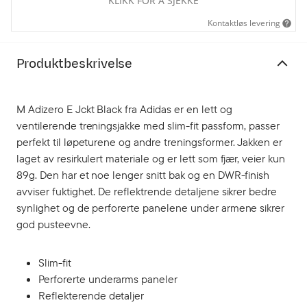
KLIKK FOR Å SJEKKE
Kontaktløs levering
Produktbeskrivelse
M Adizero E Jckt Black fra Adidas er en lett og
ventilerende treningsjakke med slim-fit passform, passer
perfekt til løpeturene og andre treningsformer. Jakken er
laget av resirkulert materiale og er lett som fjær, veier kun
89g. Den har et noe lenger snitt bak og en DWR-finish
avviser fuktighet. De reflektrende detaljene sikrer bedre
synlighet og de perforerte panelene under armene sikrer
god pusteevne.
Slim-fit
Perforerte underarms paneler
Reflekterende detaljer