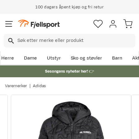
100 dagers åpent kjøp og fri retur
Herre
Dame
Utstyr
Sko og støvler
Barn
Akt
Sesongens nyheter her!
👉
Varemerker
Adidas