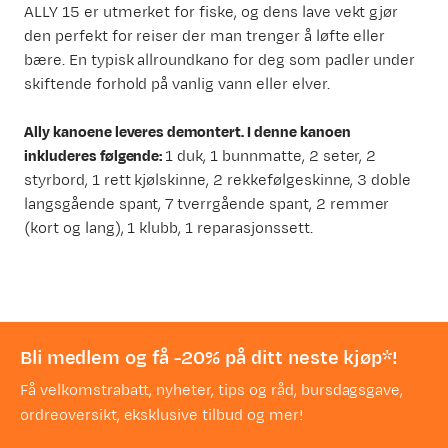
ALLY 15 er utmerket for fiske, og dens lave vekt gjør
den perfekt for reiser der man trenger å løfte eller
bære. En typisk allroundkano for deg som padler under
skiftende forhold på vanlig vann eller elver.
Ally kanoene leveres demontert. I denne kanoen
inkluderes følgende:
1 duk, 1 bunnmatte, 2 seter, 2
styrbord, 1 rett kjølskinne, 2 rekkefølgeskinne, 3 doble
langsgående spant, 7 tverrgående spant, 2 remmer
(kort og lang), 1 klubb, 1 reparasjonssett.
Bli medlem og få -20% på ditt neste kjøp*!
Få velkomstrabatt, nyheter, tips og råd, bursdagsgave,
ordreoversikt, eksklusive tilbud og mer!