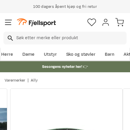
100 dagers åpent kjøp og fri retur
Herre
Dame
Utstyr
Sko og støvler
Barn
Akt
Sesongens nyheter her!
👉
Varemerker
Ally