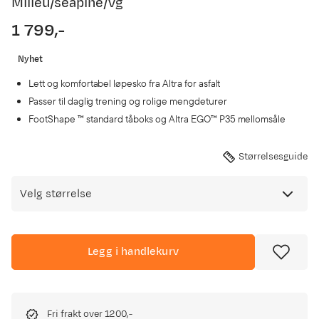
Milieu/seapine/vg
1 799,-
price
Nyhet
Lett og komfortabel løpesko fra Altra for asfalt
Passer til daglig trening og rolige mengdeturer
FootShape ™ standard tåboks og Altra EGO™ P35 mellomsåle
Størrelsesguide
Velg størrelse
Legg i handlekurv
Fri frakt over 1200,-