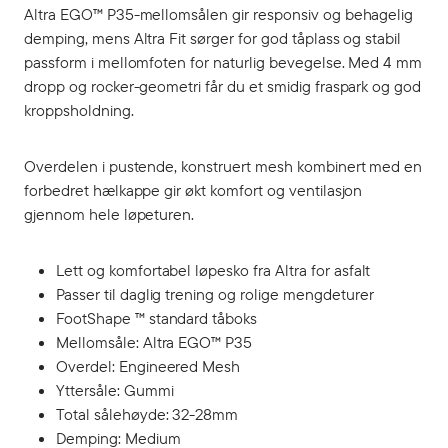
Altra EGO™ P35-mellomsålen gir responsiv og behagelig
demping, mens Altra Fit sørger for god tåplass og stabil
passform i mellomfoten for naturlig bevegelse. Med 4 mm
dropp og rocker-geometri får du et smidig fraspark og god
kroppsholdning.
Overdelen i pustende, konstruert mesh kombinert med en
forbedret hælkappe gir økt komfort og ventilasjon
gjennom hele løpeturen.
Lett og komfortabel løpesko fra Altra for asfalt
Passer til daglig trening og rolige mengdeturer
FootShape ™ standard tåboks
Mellomsåle: Altra EGO™ P35
Overdel: Engineered Mesh
Yttersåle: Gummi
Total sålehøyde: 32-28mm
Demping: Medium