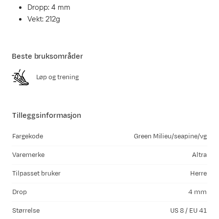
Dropp: 4 mm
Vekt: 212g
Beste bruksområder
Løp og trening
Tilleggsinformasjon
Fargekode
Green Milieu/seapine/vg
Varemerke
Altra
Tilpasset bruker
Herre
Drop
4 mm
Størrelse
US 8 / EU 41