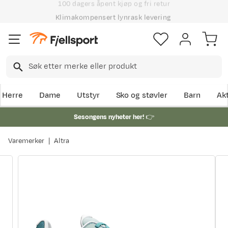
Klimakompensert lynrask levering
Herre
Dame
Utstyr
Sko og støvler
Barn
Akt
Sesongens nyheter her!
👉
Varemerker
Altra