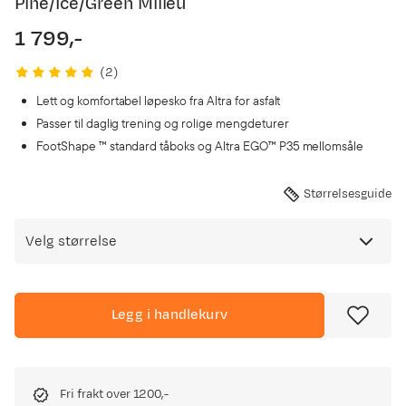
Pine/Ice/Green Milieu
1 799,-
price
(
2
)
Lett og komfortabel løpesko fra Altra for asfalt
Passer til daglig trening og rolige mengdeturer
FootShape ™ standard tåboks og Altra EGO™ P35 mellomsåle
Størrelsesguide
Velg størrelse
Legg i handlekurv
Fri frakt over 1200,-