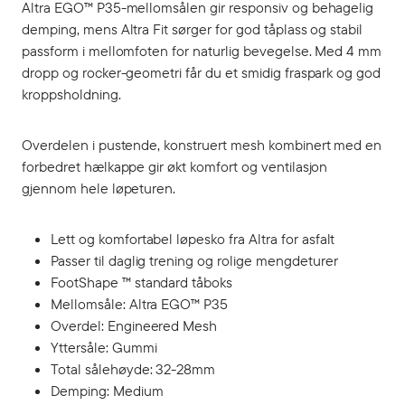
Altra EGO™ P35-mellomsålen gir responsiv og behagelig
demping, mens Altra Fit sørger for god tåplass og stabil
passform i mellomfoten for naturlig bevegelse. Med 4 mm
dropp og rocker-geometri får du et smidig fraspark og god
kroppsholdning.
Overdelen i pustende, konstruert mesh kombinert med en
forbedret hælkappe gir økt komfort og ventilasjon
gjennom hele løpeturen.
Lett og komfortabel løpesko fra Altra for asfalt
Passer til daglig trening og rolige mengdeturer
FootShape ™ standard tåboks
Mellomsåle: Altra EGO™ P35
Overdel: Engineered Mesh
Yttersåle: Gummi
Total sålehøyde: 32-28mm
Demping: Medium