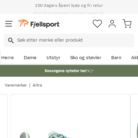
100 dagers åpent kjøp og fri retur
Klimakompensert lynrask levering
Herre
Dame
Utstyr
Sko og støvler
Barn
Akt
Sesongens nyheter her!
👉
Varemerker
Altra