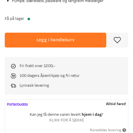
Pumpe, bæresekk, padleåre og fangreim medfølger
Få på lager
Legg i handlekurv
Fri frakt over 1200,-
100 dagers åpent kjøp og fri retur
Lynrask levering
Alltid først!
Kan jeg få denne varen levert
hjem i dag
?
KLIKK FOR Å SJEKKE
Kontaktløs levering