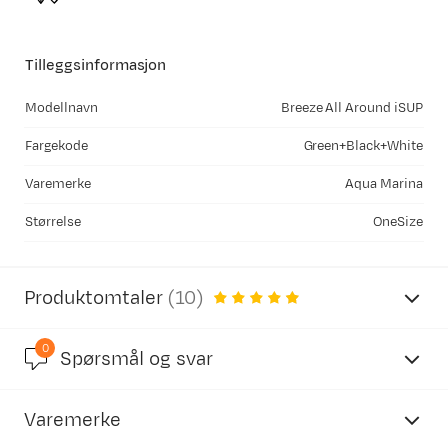
Tilleggsinformasjon
Modellnavn
Breeze All Around iSUP
Fargekode
Green+Black+White
Varemerke
Aqua Marina
Størrelse
OneSize
Produktomtaler
(
10
)
0
4.9
Spørsmål og svar
Varemerke
basert på 10 anmeldelser