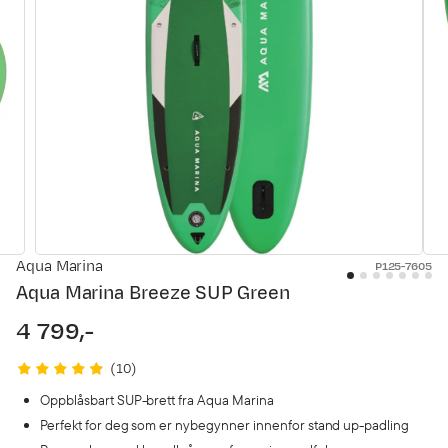
Aqua Marina
P125-7605
Aqua Marina Breeze SUP Green
4 799,-
price
(
10
)
Oppblåsbart SUP-brett fra Aqua Marina
Perfekt for deg som er nybegynner innenfor stand up-padling