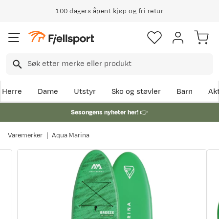
100 dagers åpent kjøp og fri retur
Herre
Dame
Utstyr
Sko og støvler
Barn
Akt
Sesongens nyheter her!
👉
Varemerker
Aqua Marina