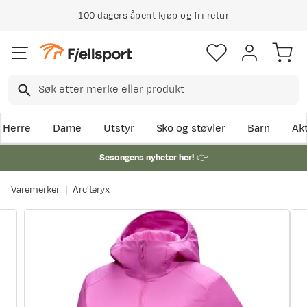
100 dagers åpent kjøp og fri retur
Herre
Dame
Utstyr
Sko og støvler
Barn
Akt
Sesongens nyheter her!
👉
Varemerker
Arc'teryx