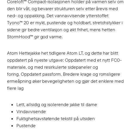
Coreloft™ Compact-isolasjonen holder på varmen selv om
den blir våt, og bevarer strukturen selv etter årevis med
ned- og oppakking. Det vannavvisende ytterstoffet
Tyono™ 20 er mykt, pustende og holdbart, stretchstykker i
sidene gir bedre ventilasjon og økt frihet, mens hetten
StormHood™ gir god varme.
Atom Hettejakke het tidligere Atom LT, og dette har blitt
oppdatert på nyeste utgave: Oppdatert med et nytt FC0-
materiale, og med resirkulerte sidepaneler og
foring. Oppdatert passform. Bredere krage og romsligere
ermeåpning øker bevegeligheten og gjør det enklere med
flere lag
Lett, allsidig og isolerende jakke til dame
Vindavvisende
Fuktighetsavstøtende tekstil på utsiden
Pustende