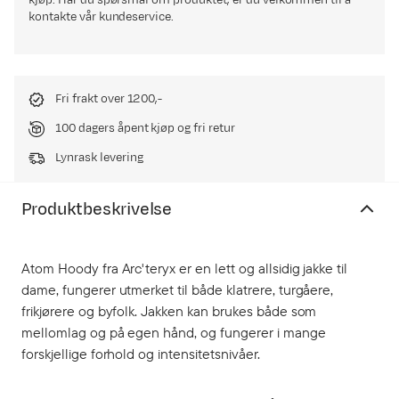
kjøp. Har du spørsmål om produktet, er du velkommen til å
kontakte vår kundeservice.
Fri frakt over 1200,-
100 dagers åpent kjøp og fri retur
Lynrask levering
Produktbeskrivelse
Atom Hoody fra Arc'teryx er en lett og allsidig jakke til
dame, fungerer utmerket til både klatrere, turgåere,
frikjørere og byfolk. Jakken kan brukes både som
mellomlag og på egen hånd, og fungerer i mange
forskjellige forhold og intensitetsnivåer.