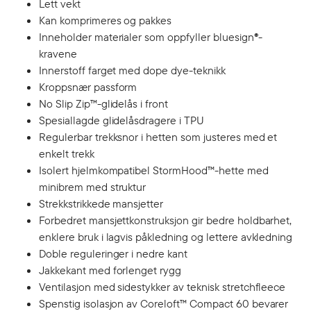
Lett vekt
Kan komprimeres og pakkes
Inneholder materialer som oppfyller bluesign®-
kravene
Innerstoff farget med dope dye-teknikk
Kroppsnær passform
No Slip Zip™-glidelås i front
Spesiallagde glidelåsdragere i TPU
Regulerbar trekksnor i hetten som justeres med et
enkelt trekk
Isolert hjelmkompatibel StormHood™-hette med
minibrem med struktur
Strekkstrikkede mansjetter
Forbedret mansjettkonstruksjon gir bedre holdbarhet,
enklere bruk i lagvis påkledning og lettere avkledning
Doble reguleringer i nedre kant
Jakkekant med forlenget rygg
Ventilasjon med sidestykker av teknisk stretchfleece
Spenstig isolasjon av Coreloft™ Compact 60 bevarer