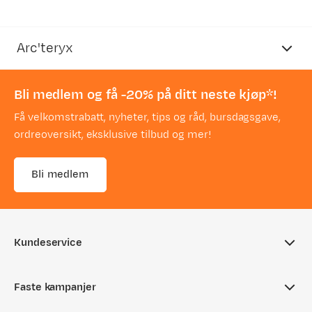
Arc'teryx
Bli medlem og få -20% på ditt neste kjøp*!
Få velkomstrabatt, nyheter, tips og råd, bursdagsgave,
ordreoversikt, eksklusive tilbud og mer!
Bli medlem
Kundeservice
Ofte stilte spørsmål
Faste kampanjer
Sjekk saldo på gavekort