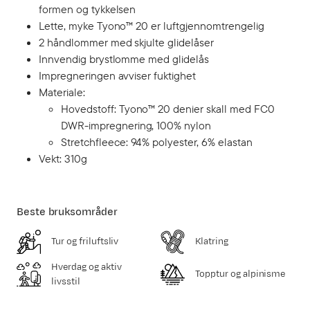
formen og tykkelsen
Lette, myke Tyono™ 20 er luftgjennomtrengelig
2 håndlommer med skjulte glidelåser
Innvendig brystlomme med glidelås
Impregneringen avviser fuktighet
Materiale:
Hovedstoff: Tyono™ 20 denier skall med FC0
DWR-impregnering, 100% nylon
Stretchfleece: 94% polyester, 6% elastan
Vekt: 310g
Beste bruksområder
Tur og friluftsliv
Klatring
Hverdag og aktiv
Topptur og alpinisme
livsstil