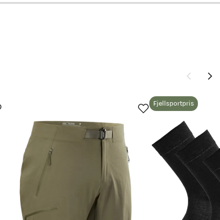
vordan
Fjellsportpris