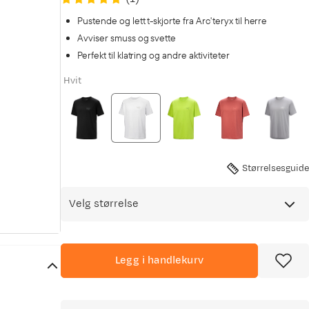
Pustende og lett t-skjorte fra Arc'teryx til herre
Avviser smuss og svette
Perfekt til klatring og andre aktiviteter
Hvit
Størrelsesguide
Velg størrelse
Legg i handlekurv