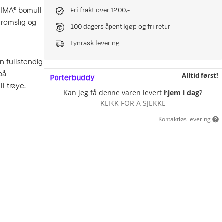
UPIMA® bomull
Fri frakt over 1200,-
 romslig og
100 dagers åpent kjøp og fri retur
Lynrask levering
n fullstendig
på
Alltid først!
ll trøye.
Kan jeg få denne varen levert
hjem i dag
?
KLIKK FOR Å SJEKKE
Kontaktløs levering