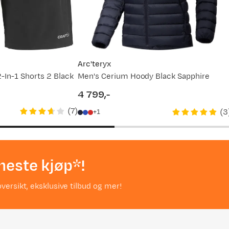
Arc'teryx
-In-1 Shorts 2 Black
Men's Cerium Hoody Black Sapphire
4 799,-
price
(
7
)
(
3
1
neste kjøp*!
versikt, eksklusive tilbud og mer!