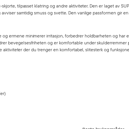
kjorte, tilpasset klatring og andre aktiviteter. Den er laget av S
og avviser samtidig smuss og svette. Den vanlige passformen gir en
 og ermene minimerer irritasjon, forbedrer holdbarheten og har e
edrer bevegelsesfriheten og er komfortable under skulderremmer 
e aktiviteter der du trenger en komfortabel, slitesterk og funksjone
er)