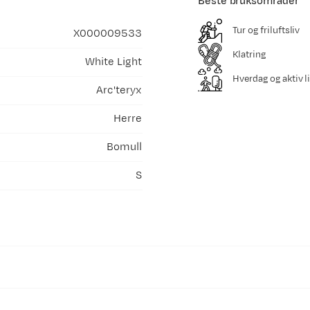
Beste bruksområder
Tur og friluftsliv
X000009533
Klatring
White Light
Hverdag og aktiv li
Arc'teryx
Herre
Bomull
S