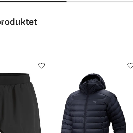
97
100
103
105
110
115
82
82
82
83
83
84
produktet
 Det er alltid greit med litt hjelp. For mer detaljert info om h
ett størrelse
(åpner ny side)
service.