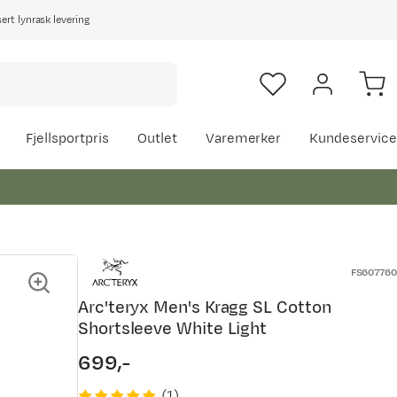
rt lynrask levering
Fjellsportpris
Outlet
Varemerker
Kundeservice
FS607760
Arc'teryx Men's Kragg SL Cotton
Shortsleeve White Light
699,-
price
(
1
)