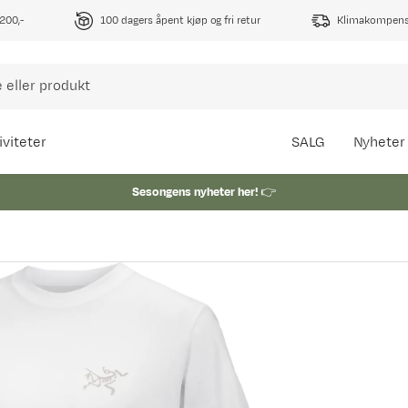
1200,-
100 dagers åpent kjøp og fri retur
Klimakompense
iviteter
SALG
Nyheter
Sesongens nyheter her!
👉