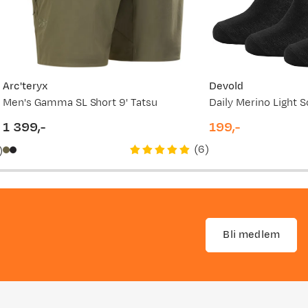
Arc'teryx
Devold
Men's Gamma SL Short 9' Tatsu
Daily Merino Light 
1 399,-
199,-
price
price
(
6
)
)
Bli medlem