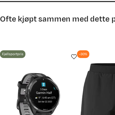
Hofte
90
93
95
Innside ben (der ikke annet er oppgitt)
80
81
81
Ofte kjøpt sammen med dette 
Tips!
Bruk et målebånd når du måler kroppen eller foten din.
du måler, har vi laget en god guide til deg. Se
Hvordan velge r
Har du spørsmål, ikke nøl med å ta kontakt med vår kunde
Fjellsportpris
-30%