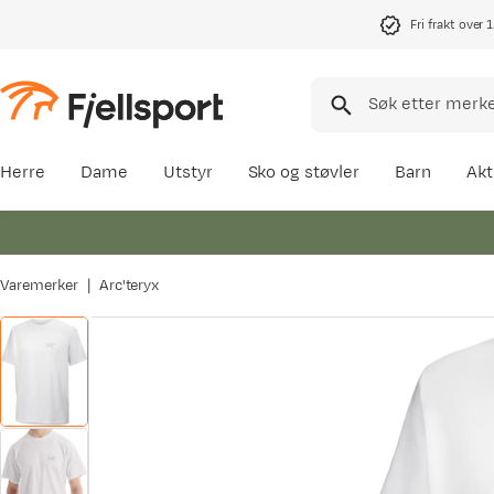
Fri frakt over 
Herre
Dame
Utstyr
Sko og støvler
Barn
Akt
Varemerker
Arc'teryx