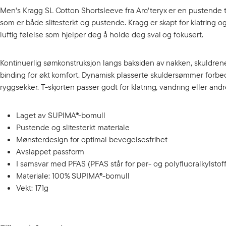
Men's Kragg SL Cotton Shortsleeve fra Arc'teryx er en pustende t-s
som er både slitesterkt og pustende. Kragg er skapt for klatring 
luftig følelse som hjelper deg å holde deg sval og fokusert.
Kontinuerlig sømkonstruksjon langs baksiden av nakken, skuldrene
binding for økt komfort. Dynamisk plasserte skuldersømmer forb
ryggsekker. T-skjorten passer godt for klatring, vandring eller andr
Laget av SUPIMA®-bomull
Pustende og slitesterkt materiale
Mønsterdesign for optimal bevegelsesfrihet
Avslappet passform
I samsvar med PFAS (PFAS står for per- og polyfluoralkylstoff
Materiale: 100% SUPIMA®-bomull
Vekt: 171g