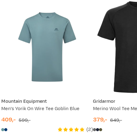
Ny pris
699,-
649,-
Mountain Equipment
Gridarmor
Men's Yorik On Wire Tee Goblin Blue
Merino Wool Tee Me
409,-
379,-
599,-
649,-
discounted
original
discounted
original
(
2
)
price
price
price
price