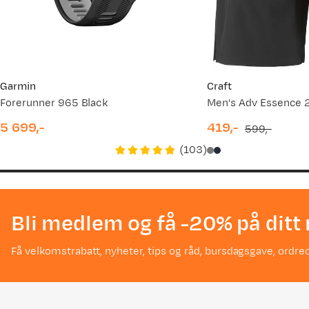
Garmin
Craft
Forerunner 965 Black
Men's Adv Essence 2
5 699,-
419,-
599,-
price
discounted
original
(
103
)
price
price
Bli medlem og få -20% på ditt 
Få velkomstrabatt, nyheter, tips og råd, bursdagsgave, ordreo