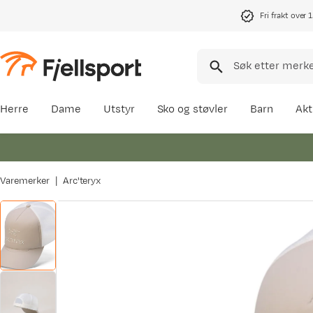
Fri frakt over 
Herre
Dame
Utstyr
Sko og støvler
Barn
Akt
Varemerker
Arc'teryx