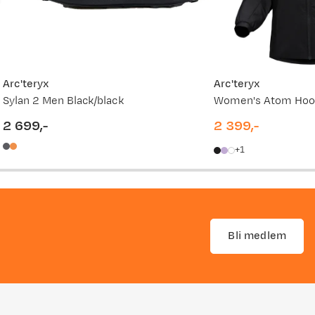
Arc'teryx
Arc'teryx
Sylan 2 Men Black/black
Women's Atom Hood
2 699,-
2 399,-
price
price
1
Bli medlem