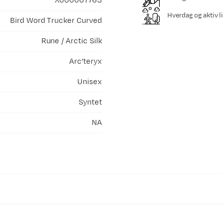
X000007763
Hverdag og aktiv li
Bird Word Trucker Curved
Rune / Arctic Silk
Arc'teryx
Unisex
Syntet
NA