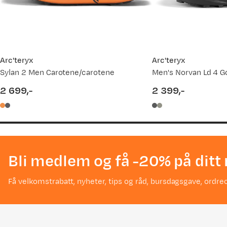
Arc'teryx
Arc'teryx
Sylan 2 Men Carotene/carotene
Men's Norvan Ld 4 G
2 699,-
2 399,-
price
price
Bli medlem og få -20% på ditt 
Få velkomstrabatt, nyheter, tips og råd, bursdagsgave, ordreo