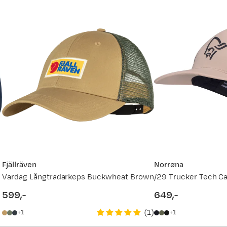
Fjällräven
Norrøna
Vardag Långtradarkeps Buckwheat Brown
/29 Trucker Tech C
599,-
649,-
price
price
(
1
)
1
1