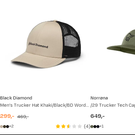
Fredrik J
Bekreftet kjøper
2 år siden
Kjøpt størrelse:
NA
Valgt farge:
Black/Graphite
Black Diamond
Norrøna
Men's Trucker Hat Khaki/Black/BD Wordmark
/29 Trucker Tech Ca
299,-
649,-
469,-
discounted
original
price
(
4
)
2
1
price
price