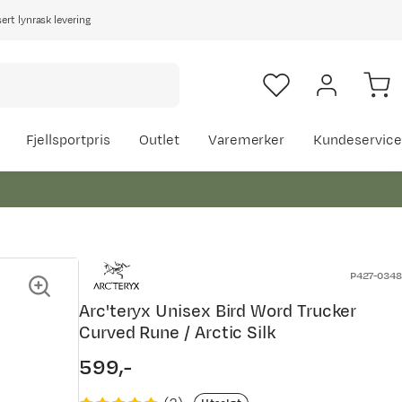
rt lynrask levering
Fjellsportpris
Outlet
Varemerker
Kundeservice
P427-0348
Arc'teryx Unisex Bird Word Trucker
Curved Rune / Arctic Silk
599,-
price