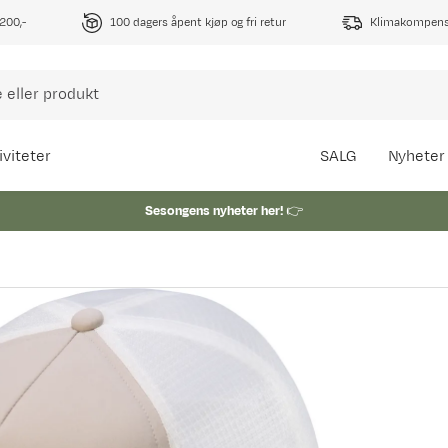
1200,-
100 dagers åpent kjøp og fri retur
Klimakompense
iviteter
SALG
Nyheter
Sesongens nyheter her!
👉