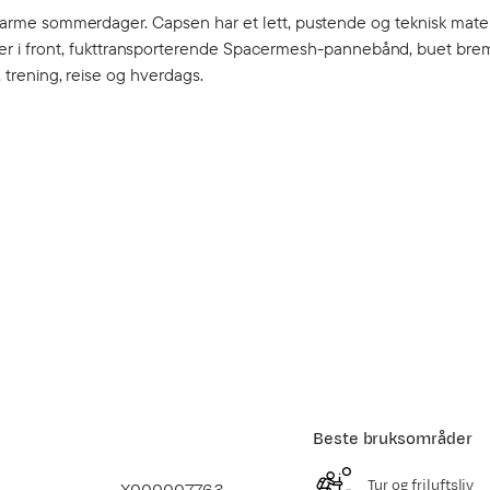
r varme sommerdager. Capsen har et lett, pustende og teknisk mater
r i front, fukttransporterende Spacermesh-pannebånd, buet bre
, trening, reise og hverdags.
.
Beste bruksområder
Tur og friluftsliv