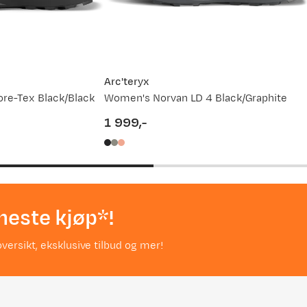
Arc'teryx
ore-Tex Black/Black
Women's Norvan LD 4 Black/Graphite
1 999,-
price
neste kjøp*!
versikt, eksklusive tilbud og mer!