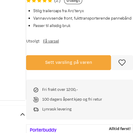
(
2
)
Utsolgt
Stilig trailercaps fra Arc'teryx
Vannavvivsende front, fukttransporterende pannebånd
Passer til allsidig bruk
Utsolgt
Få varsel
Sett varsling på varen
Fri frakt over 1200,-
100 dagers åpent kjøp og fri retur
Lynrask levering
Alltid først!