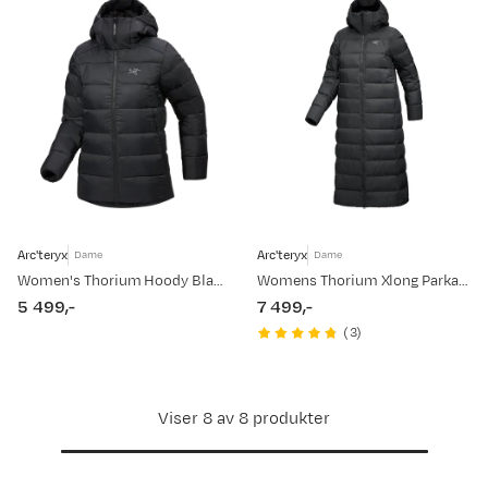
Arc'teryx
Arc'teryx
Dame
Dame
Women's Thorium Hoody Black Ii
Womens Thorium Xlong Parka Black
5 499,-
7 499,-
price
price
(
3
)
Viser 8 av 8 produkter