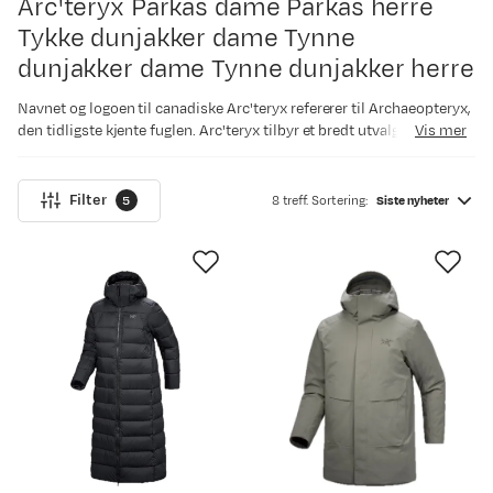
Arc'teryx
Parkas dame Parkas herre
Tykke dunjakker dame Tynne
dunjakker dame Tynne dunjakker herre
Navnet og logoen til canadiske Arc'teryx refererer til Archaeopteryx,
den tidligste kjente fuglen. Arc'teryx tilbyr et bredt utvalg
Vis mer
kvalitetsprodukter innenfor flere områder som klatreutstyr,
ryggsekker og bekledning til både tur, klatring, trening og fritid.
Fjellsport er i dag norges største forhandler av Arc'teryx og kan vise
Filter
5
8 treff. Sortering:
Siste nyheter
til et enormt utvalg fra den canadiske utstyrsprodusenten.
Arc'teryx har i de siste årene lansert anmarsjsko med stor suksess
og produserer i dag fottøy av meget høy kvalitet. For den
friluftsinteresserte er det kanskje skalljakken Alpha SV som står på
ønskelisten til mange. Ryggsekkene i Altra-serien er en stor favoritt
hos oss i Fjellsport. De fleste av oss vandrer rundt i Arc'teryx-fleece
på kontoret, og Theta-buksene er fast følgesvenn på vinterturene.
For å forstå mer av Arc'teryx sitt navnesystem har selskapet laget
en god oversikt på sine nettsider. Arc'teryx har også et bevisst
forhold til miljøforvaltning og ansvarlig produksjon. Kvaliteten på
produktene holder et meget høyt nivå, noe som gjør at de holder i
årevis. Holdbarhet er miljøvennlighet.