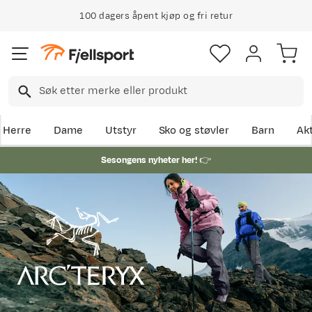
100 dagers åpent kjøp og fri retur
Herre
Dame
Utstyr
Sko og støvler
Barn
Akt
Sesongens nyheter her!
👉