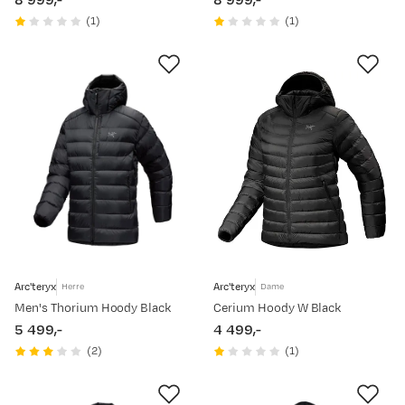
8 999,-
8 999,-
price
price
(
1
)
(
1
)
Arc'teryx
Arc'teryx
Herre
Dame
Men's Thorium Hoody Black
Cerium Hoody W Black
5 499,-
4 499,-
price
price
(
2
)
(
1
)