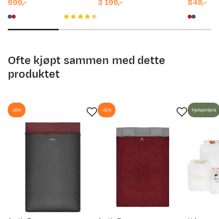
999,-
3 199,-
849,-
10.08.2025
1 199,-
price
price
price
Ofte kjøpt sammen med dette
produktet
-30%
-31%
Fjellsportpris