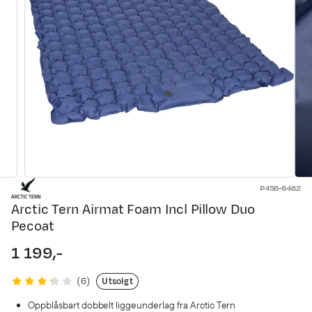
P456-6462
Arctic Tern Airmat Foam Incl Pillow Duo
Pecoat
1 199,-
price
Utsolgt
(
6
)
Oppblåsbart dobbelt liggeunderlag fra Arctic Tern