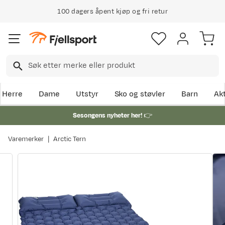
100 dagers åpent kjøp og fri retur
Herre
Dame
Utstyr
Sko og støvler
Barn
Akt
Sesongens nyheter her!
👉
Varemerker
Arctic Tern