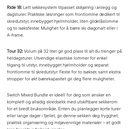
Ride 18:
Lett sekkesystem tilpasset skikjøring i anlegg og
dagsturer. Praktiske løsninger som frontlomme dedikert til
skredutstyr, innebygget hjelmholder, liten glidelåslomme
og to isøksfester. Mulighet for å bære ski diagonalt eller i
A-frame.
Tour 32:
Volum på 32 liter gir god plass til alt du trenger på
heldagsturer. Utvendige elastiske lommer for enkel
tilgang til utstyr, innebygget hjelmholder og separat
frontlomme til skredutstyr. Feste for to isøkser, samt ekstra
stropper for økt bærekapasitet gir deg flere muligheter.
Switch Mixed Bundle er ideell for deg som ønsker en
komplett og allsidig skredsekk med utskiftbare sekkerom
for et bredt bruksområde. Enten du planlegger korte turer
eller lange dager i fjellet, gir denne sekken deg trygghet,
praktisk organisering og miljøvennlige materialer – et godt