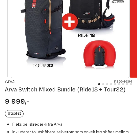
Arva
P356-9364
Arva Switch Mixed Bundle (Ride18 + Tour32)
9 999,-
price
Utsolgt
Fleksibel skredsekk fra Arva
Inkluderer to utskiftbare sekkerom som enkelt kan skiftes mellom