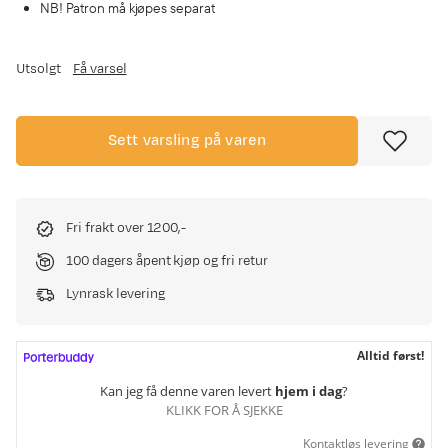
NB! Patron må kjøpes separat
Utsolgt
Få varsel
Sett varsling på varen
Fri frakt over 1200,-
100 dagers åpent kjøp og fri retur
Lynrask levering
Alltid først!
Kan jeg få denne varen levert
hjem i dag
?
KLIKK FOR Å SJEKKE
Kontaktløs levering