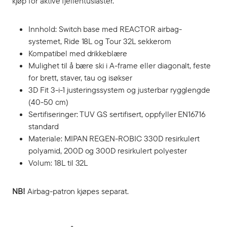
kjøp for aktive fjellentusiaster.
Innhold: Switch base med REACTOR airbag-
systemet, Ride 18L og Tour 32L sekkerom
Kompatibel med drikkeblære
Mulighet til å bære ski i A-frame eller diagonalt, feste
for brett, staver, tau og isøkser
3D Fit 3-i-1 justeringssystem og justerbar rygglengde
(40-50 cm)
Sertifiseringer: TUV GS sertifisert, oppfyller EN16716
standard
Materiale: MIPAN REGEN-ROBIC 330D resirkulert
polyamid, 200D og 300D resirkulert polyester
Volum: 18L til 32L
NB!
Airbag-patron kjøpes separat.