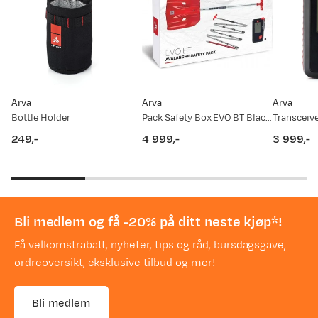
Arva
Arva
Arva
Bottle Holder
Pack Safety Box EVO BT Black/Red
Transceive
249,-
4 999,-
3 999,-
price
price
price
Bli medlem og få -20% på ditt neste kjøp*!
Få velkomstrabatt, nyheter, tips og råd, bursdagsgave,
ordreoversikt, eksklusive tilbud og mer!
Bli medlem