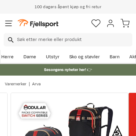
100 dagers åpent kjøp og fri retur
Herre
Dame
Utstyr
Sko og støvler
Barn
Akt
Sesongens nyheter her!
👉
Varemerker
Arva