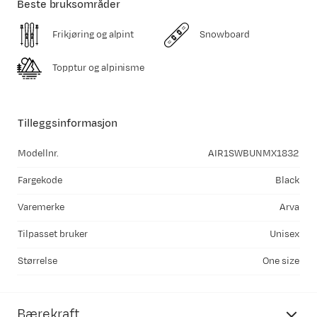
Beste bruksområder
Frikjøring og alpint
Snowboard
Topptur og alpinisme
Tilleggsinformasjon
Modellnr.
AIR1SWBUNMX1832
Fargekode
Black
Varemerke
Arva
Tilpasset bruker
Unisex
Størrelse
One size
Bærekraft