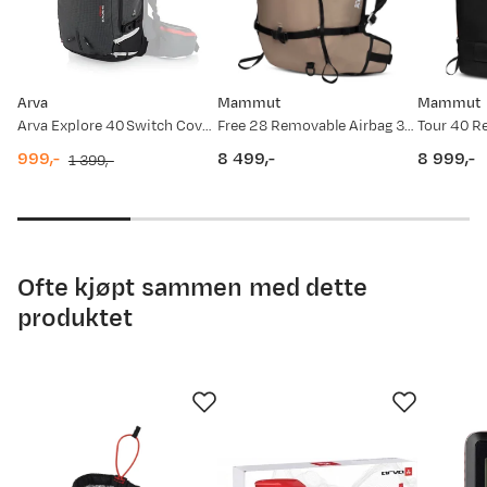
Prisdato
Ny pris
04.05.2026
9 999,-
Arva
Mammut
Mammut
13.03.2026
7 699,-
Arva Explore 40 Switch Cover No Color
Free 28 Removable Airbag 3.0 Safari
999,-
8 499,-
8 999,-
1 399,-
07.03.2026
7 999,-
discounted
original
price
price
price
price
05.02.2026
9 999,-
05.01.2026
7 999,-
Ofte kjøpt sammen med dette
produktet
08.08.2025
9 999,-