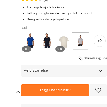
Trenings t-skjorte fra Asics
Lett og hurtigtørkende med god fukttransport
Designet for daglige løpeturer
Grå
+
0
300,-
300,-
Størrelsesguide
Velg størrelse
Legg i handlekurv