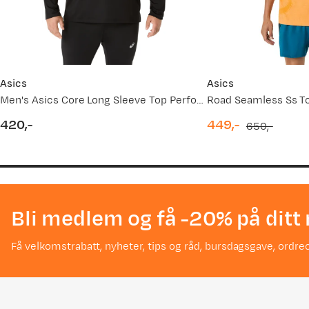
Asics
Asics
Men's Asics Core Long Sleeve Top Performance Black
Road Seamless Ss T
420,-
449,-
650,-
price
discounted
original
price
price
Bli medlem og få -20% på ditt 
Få velkomstrabatt, nyheter, tips og råd, bursdagsgave, ordreo