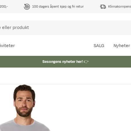
1200,-
100 dagers åpent kjøp og fri retur
Klimakompense
iviteter
SALG
Nyheter
Sesongens nyheter her!
👉