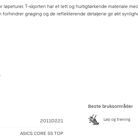
or løpeturer. T-skjorten har et lett og hurtigtørkende materiale me
 forhindrer gnaging og de reflekterende detaljene gir økt synligh
e
Beste bruksområder
Løp og trening
2011D221
ASICS CORE SS TOP