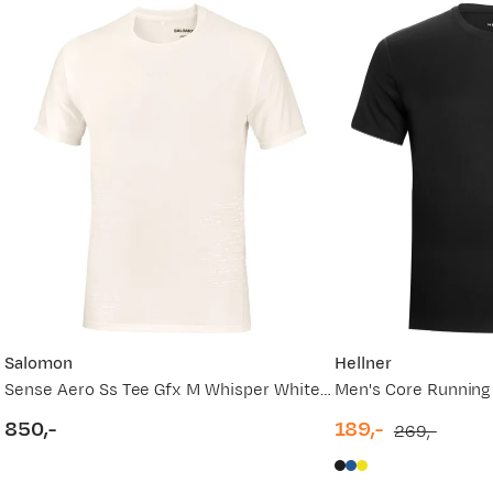
vordan
Ny pris
330,-
249,-
330,-
Salomon
Hellner
Sense Aero Ss Tee Gfx M Whisper White/raind Day/bright Whit
Men's Core Running
850,-
189,-
269,-
price
discounted
original
price
price