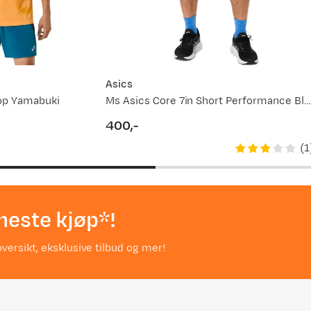
Asics
op Yamabuki
Ms Asics Core 7in Short Performance Black
400,-
price
(
1
neste kjøp*!
versikt, eksklusive tilbud og mer!