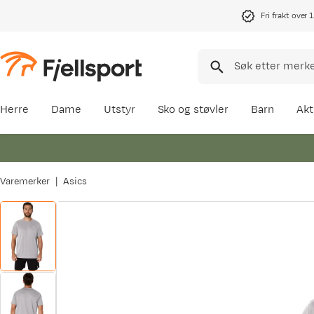
Fri frakt over 
Herre
Dame
Utstyr
Sko og støvler
Barn
Akt
Varemerker
Asics