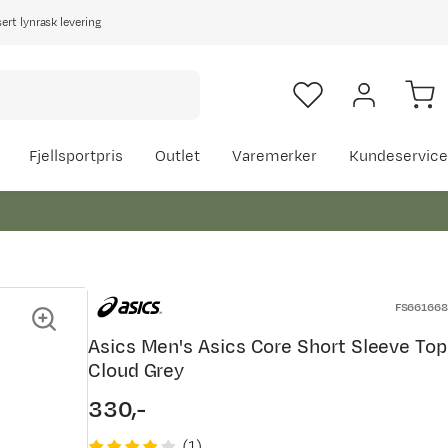
rt lynrask levering
Fjellsportpris
Outlet
Varemerker
Kundeservice
FS661668
Asics Men's Asics Core Short Sleeve Top
Cloud Grey
330,-
price
(
1
)