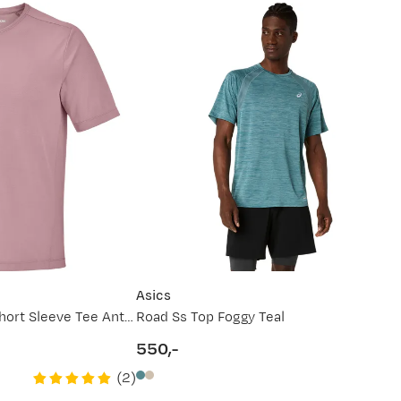
 Det er alltid greit med litt hjelp. For mer detaljert info om h
un.
30. jun.
13. jul.
26. jul.
ett størrelse
(åpner ny side)
service.
Asics
Men's Shkout Core Short Sleeve Tee Antler
Road Ss Top Foggy Teal
550,-
price
(
2
)