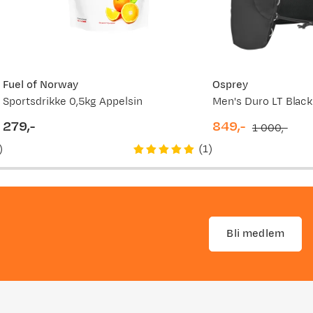
Fuel of Norway
Osprey
Sportsdrikke 0,5kg Appelsin
Men's Duro LT Black
279,-
849,-
1 000,-
price
discounted
original
)
(
1
)
price
price
Bli medlem