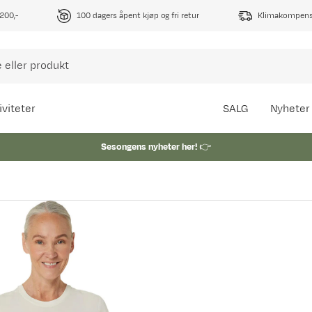
1200,-
100 dagers åpent kjøp og fri retur
Klimakompense
iviteter
SALG
Nyheter
Sesongens nyheter her!
👉