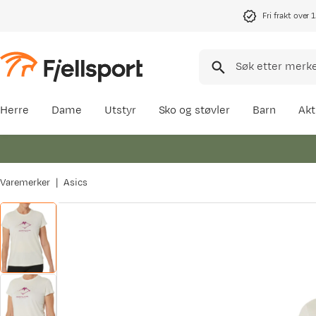
Fri frakt over 
Herre
Dame
Utstyr
Sko og støvler
Barn
Akt
Varemerker
Asics