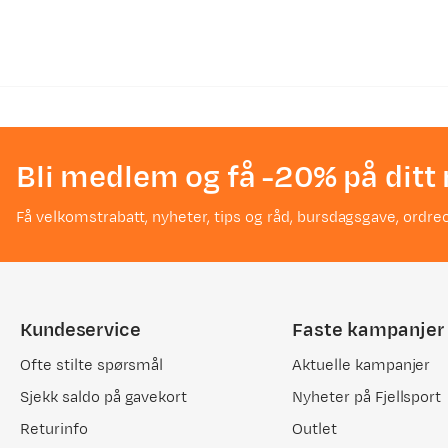
Bli medlem og få -20% på ditt 
Få velkomstrabatt, nyheter, tips og råd, bursdagsgave, ordreo
Kundeservice
Faste kampanjer
Ofte stilte spørsmål
Aktuelle kampanjer
Sjekk saldo på gavekort
Nyheter på Fjellsport
Returinfo
Outlet