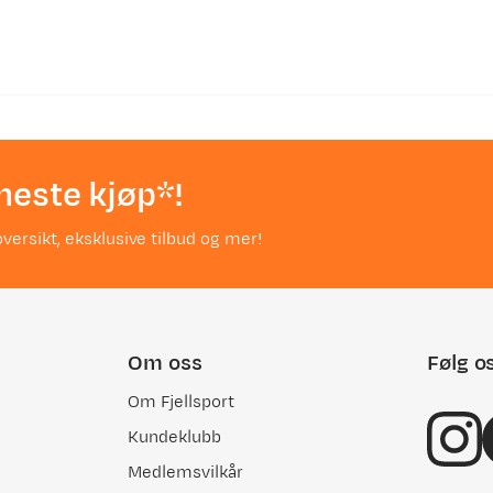
neste kjøp*!
versikt, eksklusive tilbud og mer!
Om oss
Følg o
Om Fjellsport
Kundeklubb
Medlemsvilkår