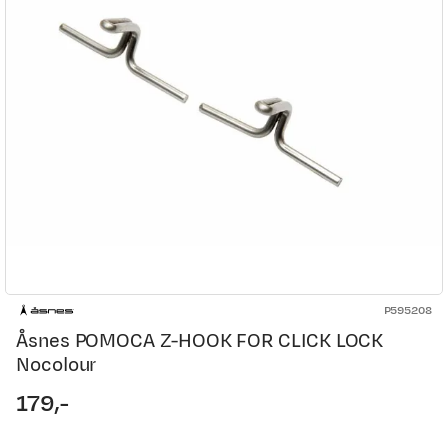
P595208
Åsnes POMOCA Z-HOOK FOR CLICK LOCK
Nocolour
179,-
price