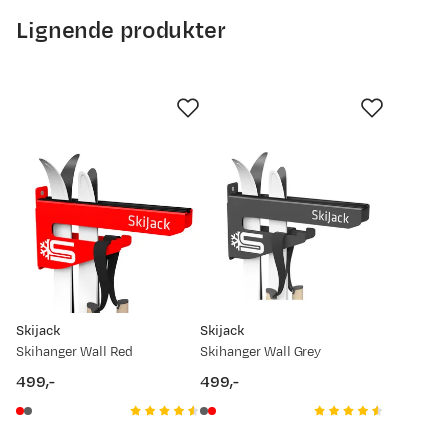
250
Lignende produkter
200
150
100
10. mai
23. mai
5. jun.
18. jun.
1. jul.
14. jul.
27. jul.
Prisdato
Ny pris
23.02.2026
179,-
Skijack
Skijack
21.01.2026
129,-
Skihanger Wall Red
Skihanger Wall Grey
499,-
499,-
19.11.2025
179,-
price
price
09.08.2025
169,-