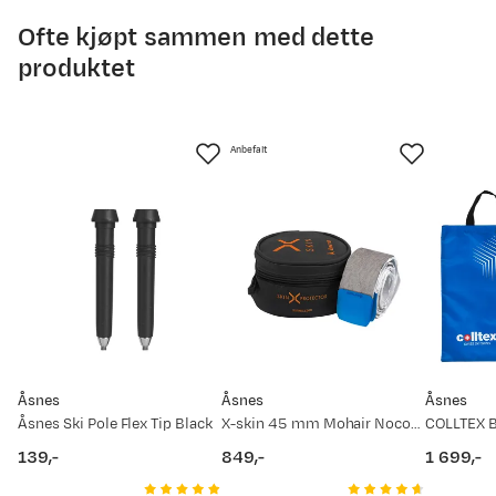
Ofte kjøpt sammen med dette
produktet
Anbefalt
Åsnes
Åsnes
Åsnes
Åsnes Ski Pole Flex Tip Black
X-skin 45 mm Mohair Nocolour
139,-
849,-
1 699,-
price
price
price