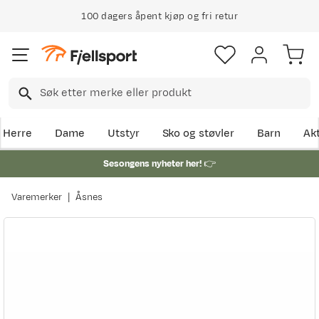
100 dagers åpent kjøp og fri retur
Herre
Dame
Utstyr
Sko og støvler
Barn
Akt
Sesongens nyheter her!
👉
Varemerker
Åsnes