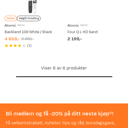
Outlet
Valgfri binding
Atomic
Atomic
Herre
Herre
Backland 109 White / Black
Four Q L HD Sand
4 659,-
2 199,-
9 300,-
discounted
original
price
(
1
)
price
price
Viser 6 av 6 produkter
Bli medlem og få -20% på ditt neste kjøp*!
Få velkomstrabatt, nyheter, tips og råd, bursdagsgave,