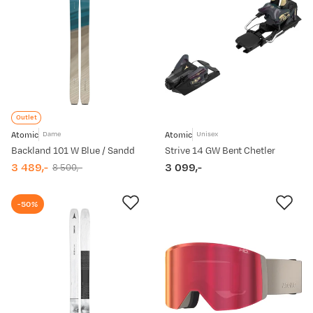
Outlet
Atomic
Atomic
Dame
Unisex
Backland 101 W Blue / Sandd
Strive 14 GW Bent Chetler
3 489,-
3 099,-
8 500,-
discounted
original
price
price
price
-50%