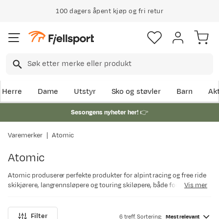
100 dagers åpent kjøp og fri retur
Herre
Dame
Utstyr
Sko og støvler
Barn
Akt
Sesongens nyheter her!
👉
Varemerker
Atomic
Atomic
Atomic produserer perfekte produkter for alpint racing og free ride
skikjørere, langrennsløpere og touring skiløpere, både for
Vis mer
nybegynnere og OL-vinnere. Hvert produkt laget av Atomic er
produsert med den perfekte kombinasjonen av hjerte, sjel og
entusiasme, noe som reflekteres i ekspertisen og lidenskapen hver
Filter
6 treff. Sortering:
Mest relevant