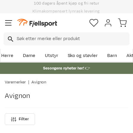
100 dagers åpent kjøp og fri retur
Klimakompensert lynrask levering
Herre
Dame
Utstyr
Sko og støvler
Barn
Akt
Sesongens nyheter her!
👉
Varemerker
Avignon
Avignon
Filter