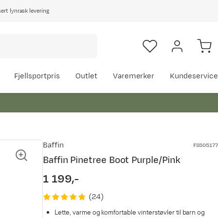
rt lynrask levering
Fjellsportpris
Outlet
Varemerker
Kundeservice
Baffin
FS505177
Baffin Pinetree Boot Purple/Pink
1 199,-
price
(
24
)
Lette, varme og komfortable vinterstøvler til barn og