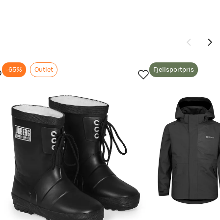
utt verdt å
-65%
Outlet
Fjellsportpris