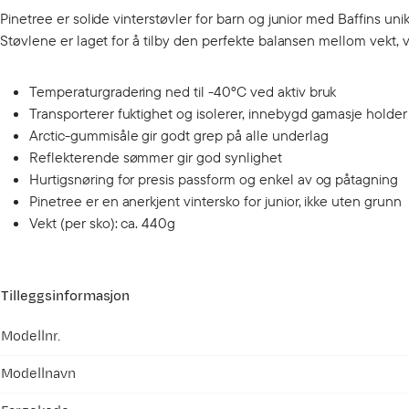
Pinetree er solide vinterstøvler for barn og junior med Baffins un
Støvlene er laget for å tilby den perfekte balansen mellom vekt, v
Temperaturgradering ned til -40°C ved aktiv bruk
Transporterer fuktighet og isolerer, innebygd gamasje holde
Arctic-gummisåle gir godt grep på alle underlag
Reflekterende sømmer gir god synlighet
Hurtigsnøring for presis passform og enkel av og påtagning
Pinetree er en anerkjent vintersko for junior, ikke uten grunn
Vekt (per sko): ca. 440g
Tilleggsinformasjon
Modellnr.
Modellnavn