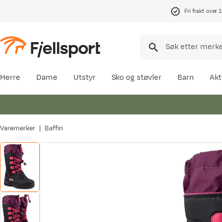
Fri frakt over 
Herre
Dame
Utstyr
Sko og støvler
Barn
Akt
Varemerker
Baffin