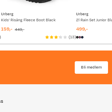
Urberg
Urberg
Kids' Risäng Fleece Boot Black
2l Rain Set Junior B
159,-
499,-
449,-
discounted
original
price
)
(
13
)
price
price
Bli medlem
ss