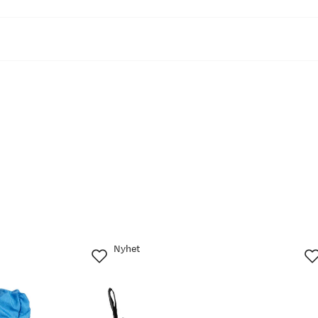
16
27
10
9
Nyhet
jun.
28. jun.
11. jul.
24. jul.