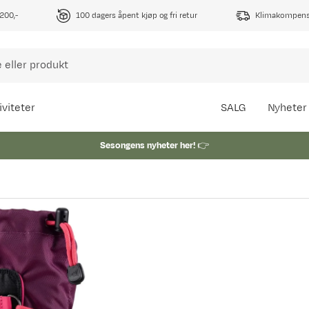
1200,-
100 dagers åpent kjøp og fri retur
Klimakompense
iviteter
SALG
Nyheter
Sesongens nyheter her!
👉