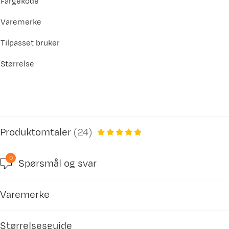
Fargekode
Varemerke
Tilpasset bruker
Størrelse
Produktomtaler
(
24
)
0
Spørsmål og svar
4.9
Opplevd passform basert 
Varemerke
Liten
basert på 15 anmeldelser
Størrelsesguide