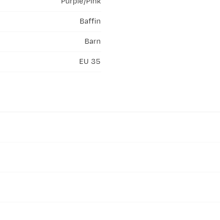
Purple/Pink
Baffin
Barn
EU 35
på 3 anmeldelser
Perfekt
Stor