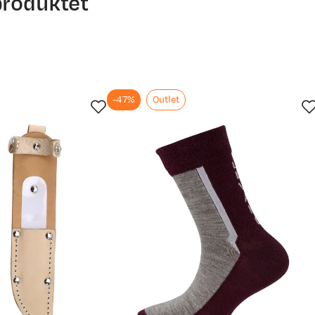
produktet
mye vann og sørpe. Vi er mye ute på vinteren, og disse var absol
-47%
Outlet