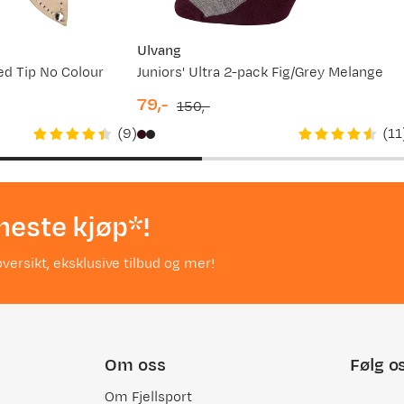
Ulvang
ed Tip No Colour
Juniors' Ultra 2-pack Fig/Grey Melange
79,-
150,-
discounted
original
(
9
)
(
11
price
price
neste kjøp*!
versikt, eksklusive tilbud og mer!
Om oss
Følg o
Om Fjellsport