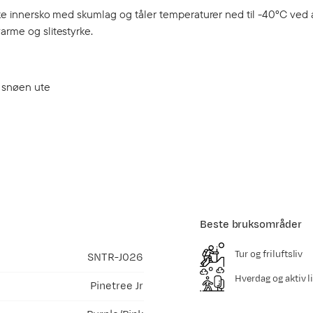
ike innersko med skumlag og tåler temperaturer ned til -40°C ved a
arme og slitestyrke.
r snøen ute
Beste bruksområder
Tur og friluftsliv
SNTR-J026
Hverdag og aktiv li
Pinetree Jr