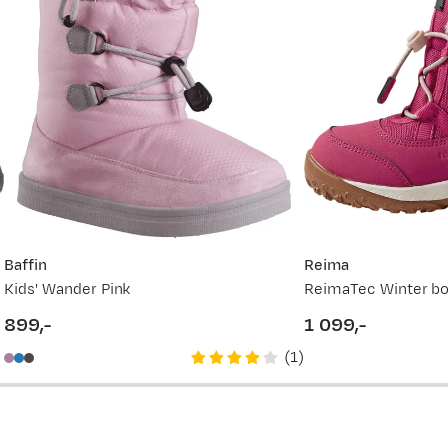
Ny pris
1 199,-
999,-
1 199,-
Baffin
Reima
vordan
Kids' Wander Pink
899,-
1 099,-
price
price
(
1
)