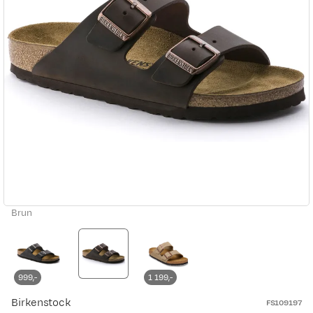
Brun
999,-
1 199,-
Birkenstock
FS109197