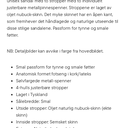
unisex sandal med to stropper med to individuelt
justerbare metallpinnespenner. Stroppene er laget av
oljet nubuck-skinn. Det myke skinnet har en åpen kant,
som fremhever det håndlagede og naturlige utseende til
disse stilige sandalene. Passform for tynne og smale
føtter.
NB: Detaljbilder kan avvike i farge fra hovedbildet.
Smal passform for tynne og smale føtter
Anatomisk formet fotseng i kork/lateks
Sølvfargede metall-spenner
4-hulls justerbare stropper
Laget i Tyskland
Sålebredde: Smal
Utside stropper: Oljet naturlig nubuck-skinn (ekte
skinn)
Innside stropper: Semsket skinn