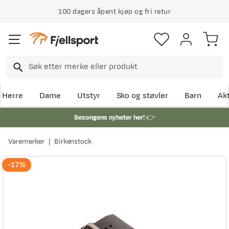
100 dagers åpent kjøp og fri retur
Herre
Dame
Utstyr
Sko og støvler
Barn
Akt
Sesongens nyheter her!
👉
Varemerker
Birkenstock
-17%