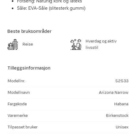
Fotseng: Naturlig kork og lateks
Såle: EVA-Såle (slitesterk gummi)
Beste bruksområder
Hverdag og aktiv
Reise
livsstil
Tilleggsinformasjon
Modellnr.
52533
Modellnavn
Arizona Narrow
Fargekode
Habana
Varemerke
Birkenstock
Tilpasset bruker
Unisex