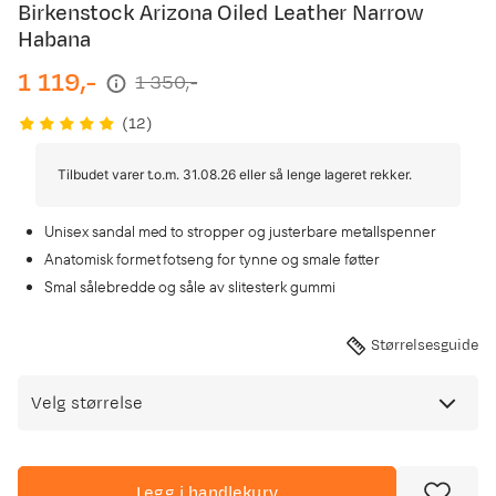
Birkenstock Arizona Oiled Leather Narrow
Habana
1 119,-
1 350,-
discounted
original
price
price
(
12
)
Tilbudet varer t.o.m. 31.08.26 eller så lenge lageret rekker.
Unisex sandal med to stropper og justerbare metallspenner
Anatomisk formet fotseng for tynne og smale føtter
Smal sålebredde og såle av slitesterk gummi
Størrelsesguide
Velg størrelse
Legg i handlekurv