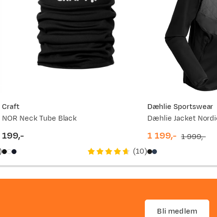
Craft
Dæhlie Sportswear
NOR Neck Tube Black
Dæhlie Jacket Nordi
199,-
1 199,-
1 999,-
price
discounted
original
)
(
10
)
price
price
Bli medlem