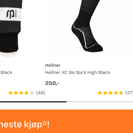
Hellner
 Black
Hellner XC Ski Sock High Black
259,-
price
(
48
)
(
37
neste kjøp*!