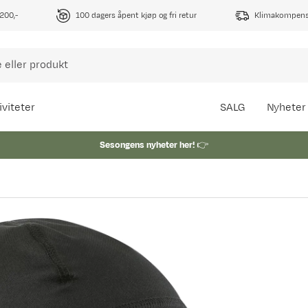
1200,-
100 dagers åpent kjøp og fri retur
Klimakompense
iviteter
SALG
Nyheter
Sesongens nyheter her!
👉