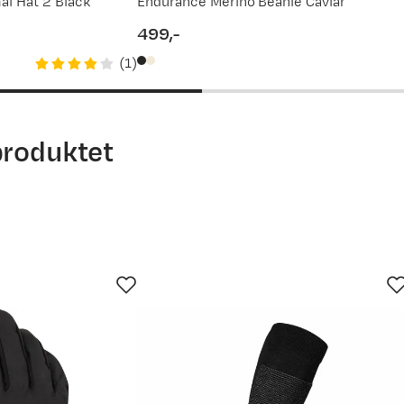
l Hat 2 Black
Endurance Merino Beanie Caviar
499,-
price
(
1
)
produktet