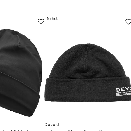
Nyhet
jun.
29. jun.
12. jul.
25. jul.
Devold