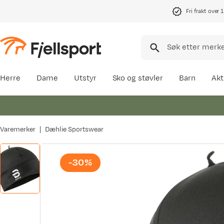
Fri frakt over 
Herre
Dame
Utstyr
Sko og støvler
Barn
Akt
Varemerker
Dæhlie Sportswear
-30%