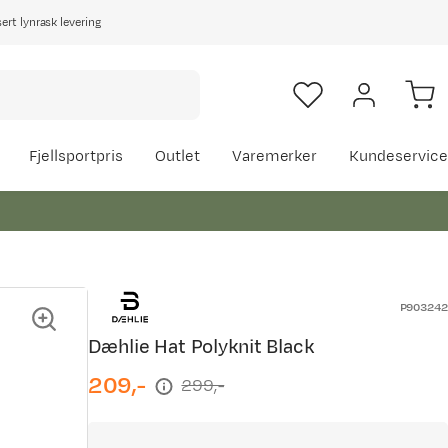
rt lynrask levering
Fjellsportpris
Outlet
Varemerker
Kundeservice
P903242
Dæhlie Hat Polyknit Black
209,-
299,-
discounted
original
price
price