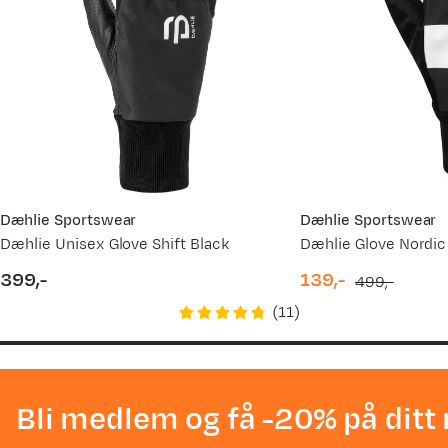
Dæhlie Sportswear
Dæhlie Sportswear
Dæhlie Unisex Glove Shift Black
Dæhlie Glove Nordic
399,-
139,-
499,-
price
discounted
original
(
11
)
price
price
Bli medlem og få -20% på ditt 