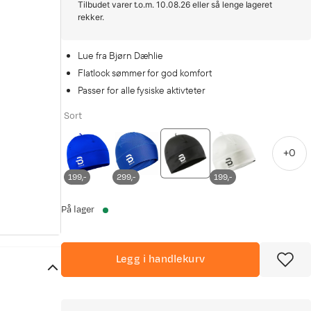
Tilbudet varer t.o.m. 10.08.26 eller så lenge lageret
rekker.
Lue fra Bjørn Dæhlie
Flatlock sømmer for god komfort
Passer for alle fysiske aktivteter
Sort
+
0
199,-
299,-
199,-
På lager
Legg i handlekurv