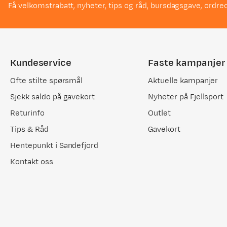
Få velkomstrabatt, nyheter, tips og råd, bursdagsgave, ordreo
Kundeservice
Faste kampanjer
Ofte stilte spørsmål
Aktuelle kampanjer
Sjekk saldo på gavekort
Nyheter på Fjellsport
Returinfo
Outlet
Tips & Råd
Gavekort
Hentepunkt i Sandefjord
Kontakt oss