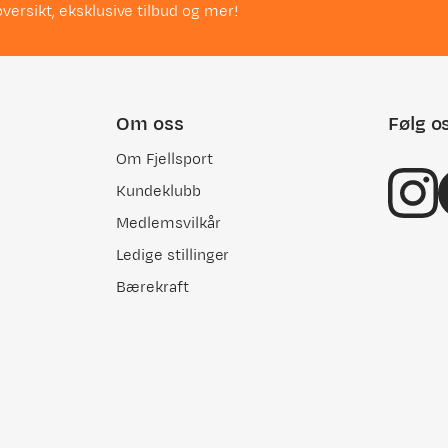
versikt, eksklusive tilbud og mer!
Om oss
Følg o
Om Fjellsport
Kundeklubb
Medlemsvilkår
Ledige stillinger
Bærekraft