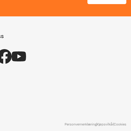
ss
Personvernerklæring
Kjøpsvilkår
Cookies