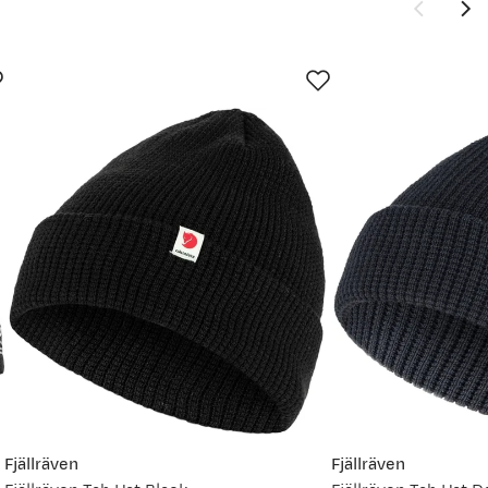
Ny pris
209,-
299,-
199,-
299,-
199,-
Fjällräven
Fjällräven