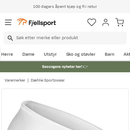
100 dagers åpent kjøp og fri retur
Herre
Dame
Utstyr
Sko og støvler
Barn
Akt
Sesongens nyheter her!
👉
Varemerker
Dæhlie Sportswear