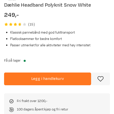
Dæhlie Headband Polyknit Snow White
249,-
price
(
15
)
Klassisk pannebånd med god fukttransport
Flatlocksømmer for bedre komfort
Passer utmerket for alle aktiviteter med høy intensitet
Få på lager
Legg i handlekurv
Fri frakt over 1200,-
100 dagers åpent kjøp og fri retur