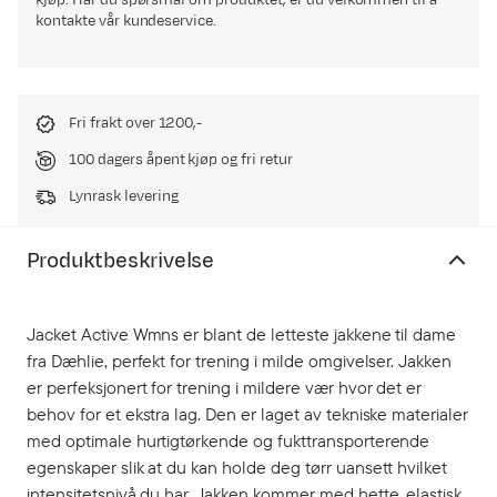
kjøp. Har du spørsmål om produktet, er du velkommen til å
kontakte vår kundeservice.
Fri frakt over 1200,-
100 dagers åpent kjøp og fri retur
Lynrask levering
Produktbeskrivelse
Jacket Active Wmns er blant de letteste jakkene til dame
fra Dæhlie, perfekt for trening i milde omgivelser. Jakken
er perfeksjonert for trening i mildere vær hvor det er
behov for et ekstra lag. Den er laget av tekniske materialer
med optimale hurtigtørkende og fukttransporterende
egenskaper slik at du kan holde deg tørr uansett hvilket
intensitetsnivå du har. Jakken kommer med hette, elastisk