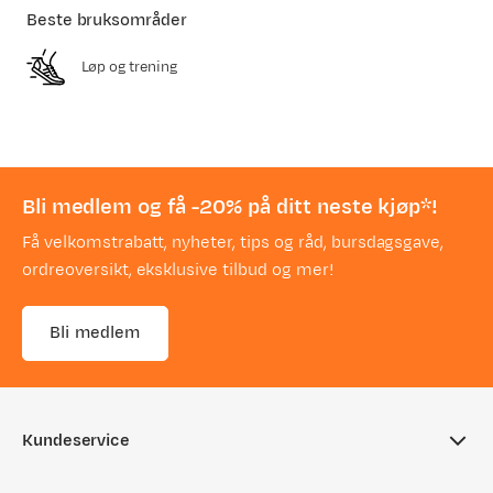
Beste bruksområder
Løp og trening
Bli medlem og få -20% på ditt neste kjøp*!
Få velkomstrabatt, nyheter, tips og råd, bursdagsgave,
ordreoversikt, eksklusive tilbud og mer!
Bli medlem
Kundeservice
Ofte stilte spørsmål