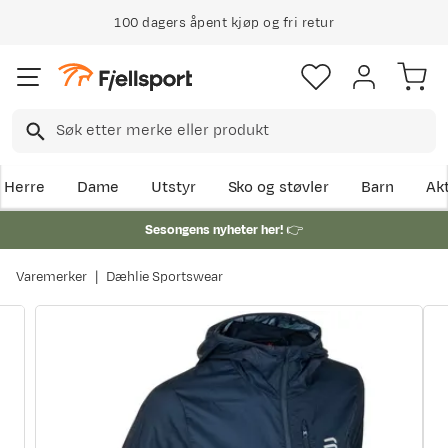
100 dagers åpent kjøp og fri retur
Herre
Dame
Utstyr
Sko og støvler
Barn
Akt
Sesongens nyheter her!
👉
Varemerker
Dæhlie Sportswear