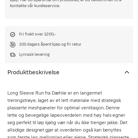
kjøp. Har du spørsmål om produktet, er du velkommen til å
kontakte vår kundeservice.
Fri frakt over 1200,-
100 dagers åpent kjøp og fri retur
Lynrask levering
Produktbeskrivelse
Long Sleeve Run fra Dæhlie er en langermet
treningstrøye, laget av et lett materiale med strategisk
plasserte meshpaneler for optimal ventilasjon. Denne
lette og bevegelige løpeoverdelen med høy hals egner
seg perfekt til løp kjølig vær når du ikke trenger jakke. Det
allsidige designet gjør at overdelen også kan benyttes
som første lag, mellomlag eller alene. Strategisk plasserte