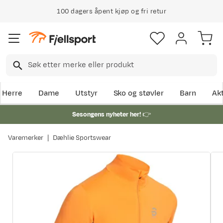
100 dagers åpent kjøp og fri retur
Herre
Dame
Utstyr
Sko og støvler
Barn
Akt
Sesongens nyheter her!
👉
Varemerker
Dæhlie Sportswear