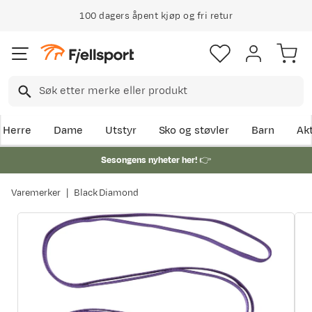
100 dagers åpent kjøp og fri retur
Herre
Dame
Utstyr
Sko og støvler
Barn
Akt
Sesongens nyheter her!
👉
Varemerker
Black Diamond