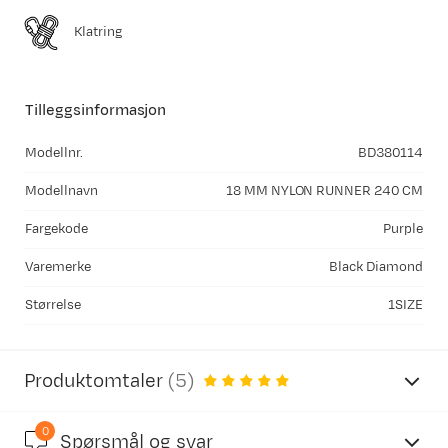
Klatring
Tilleggsinformasjon
Modellnr.
BD380114
Modellnavn
18 MM NYLON RUNNER 240 CM
Fargekode
Purple
Varemerke
Black Diamond
Størrelse
1SIZE
Produktomtaler
(
5
)
0
Spørsmål og svar