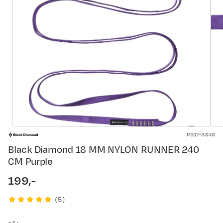
P317-3348
Black Diamond 18 MM NYLON RUNNER 240
CM Purple
199,-
price
(
5
)