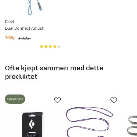
Petzl
Dual Connect Adjust
749,-
1 019,-
discounted
original
price
price
Ofte kjøpt sammen med dette
produktet
Fjellsportpris