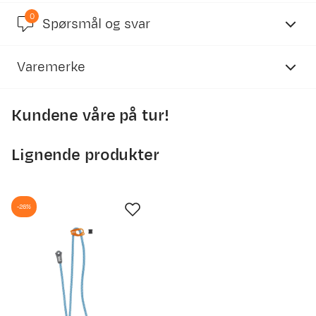
0
5.0
Spørsmål og svar
Varemerke
basert på 1 anmeldelse
Kundene våre på tur!
Lignende produkter
Sunneiv S
Bekreftet kjøper
4 år siden
Kjøpt størrelse:
OneSize
-26%
Valgt farge:
Red