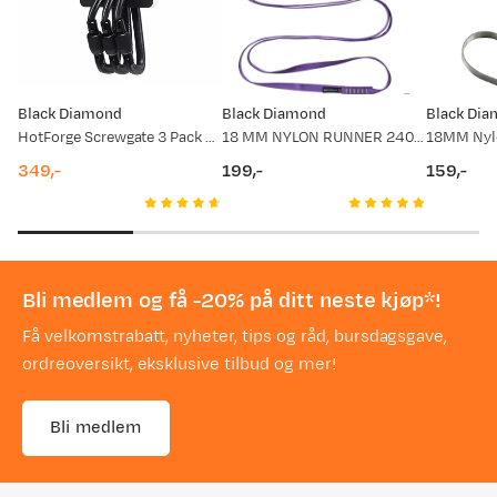
Black Diamond
Black Diamond
Black Di
HotForge Screwgate 3 Pack Black
18 MM NYLON RUNNER 240 CM Purple
349,-
199,-
159,-
price
price
price
Bli medlem og få -20% på ditt neste kjøp*!
Få velkomstrabatt, nyheter, tips og råd, bursdagsgave,
ordreoversikt, eksklusive tilbud og mer!
Bli medlem