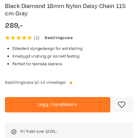
Black Diamond 18mm Nylon Daisy Chain 115
cm Gray
289,-
price
Bestillingsvare
(
1
)
Slitesterk slyngedesign for aid-klatring
Innebygd vridning gir korrekt festing
Perfekt for tekniske klatrere
Bestillingsvare
12-14 virkedager
Legg i handlekurv
Fri frakt over 1200,-