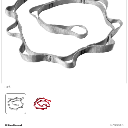
Grå
P738416