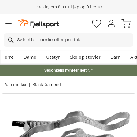
100 dagers åpent kjøp og fri retur
Herre
Dame
Utstyr
Sko og støvler
Barn
Akt
Sesongens nyheter her!
👉
Varemerker
Black Diamond