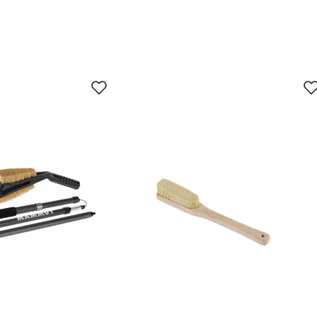
jun.
29. jun.
12. jul.
25. jul.