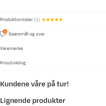
Produktomtaler
(
1
)
0
Spørsmål og svar
5.0
Varemerke
basert på 1 anmeldelse
Prisutvikling
Kundene våre på tur!
Henrik M
Bekreftet kjøper
120
2 år siden
110
Lignende produkter
Kjøpt størrelse:
OneSize
Valgt farge:
Orange