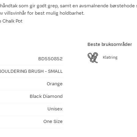
k håndtak som gir godt grep, samt en avsmalnende børstehode
v villsvinhår for best mulig holdbarhet.
o Chalk Pot
Beste bruksområder
Klatring
BD550852
BOULDERING BRUSH - SMALL
Orange
Black Diamond
Unisex
One Size