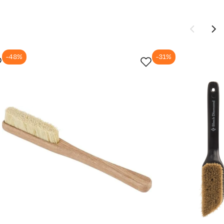
-48%
-31%
Ny pris
79,-
119,-