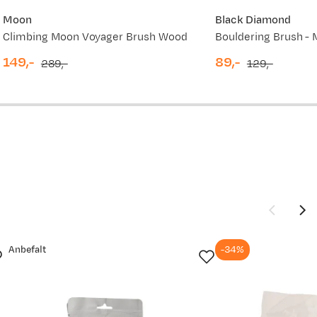
Moon
Black Diamond
Climbing Moon Voyager Brush Wood
Bouldering Brush -
149,-
89,-
289,-
129,-
discounted
original
discounted
original
price
price
price
price
Anbefalt
-34%