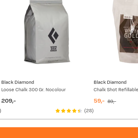
Black Diamond
Black Diamond
Loose Chalk 300 Gr. Nocolour
Chalk Shot Refillabl
209,-
59,-
89,-
price
discounted
original
)
(
28
)
price
price