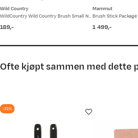
Wild Country
Mammut
WildCountry Wild Country Brush Small No Color
Brush Stick Package
189,-
1 499,-
price
price
Ofte kjøpt sammen med dette 
-31%