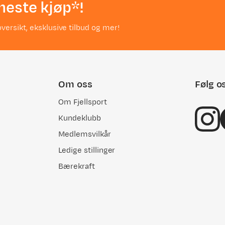
neste kjøp*!
versikt, eksklusive tilbud og mer!
Om oss
Følg o
Om Fjellsport
Kundeklubb
Medlemsvilkår
Ledige stillinger
Bærekraft