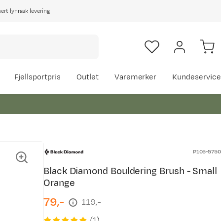
rt lynrask levering
Fjellsportpris
Outlet
Varemerker
Kundeservice
P105-5750
Black Diamond Bouldering Brush - Small
Orange
79,-
119,-
discounted
original
price
price
(
1
)