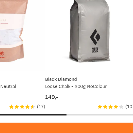
Black Diamond
Neutral
Loose Chalk - 200g NoColour
149,-
price
(
17
)
(
10