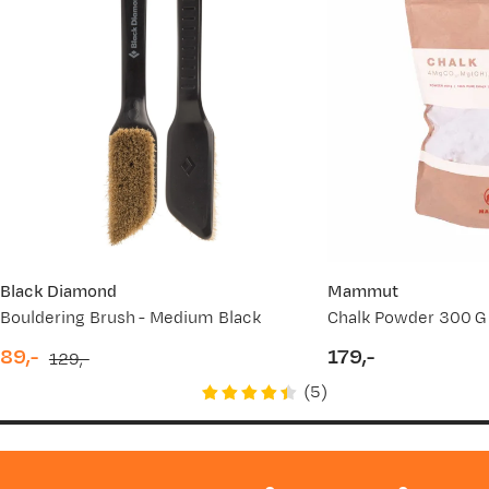
Black Diamond
Mammut
Bouldering Brush - Medium Black
Chalk Powder 300 G 
89,-
179,-
129,-
discounted
original
price
(
5
)
price
price