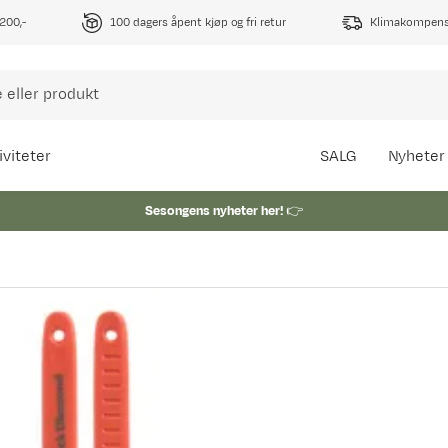
1200,-
100 dagers åpent kjøp og fri retur
Klimakompense
iviteter
SALG
Nyheter
Sesongens nyheter her!
👉