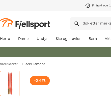
Fri frakt over 
Herre
Dame
Utstyr
Sko og støvler
Barn
Akt
Varemerker
Black Diamond
-34%