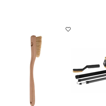
100
Liten, praktisk og gjør jobben
90
80
70
8. mai
21. mai
3. jun.
16. 
Prisdato
30.07.2026
07.08.2025