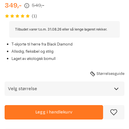
349,-
549,-
discounted
original
price
price
(
1
)
Tilbudet varer t.o.m. 31.08.26 eller så lenge lageret rekker.
T-skjorte til herre fra Black Diamond
Allsidig, fleksibel og stilig
Laget av økologisk bomull
Størrelsesguide
Velg størrelse
Legg i handlekurv