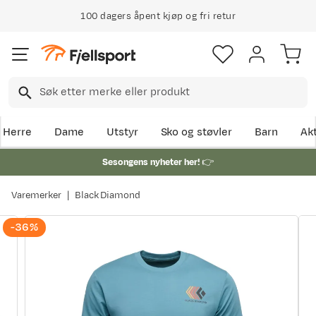
100 dagers åpent kjøp og fri retur
Klimakompensert lynrask levering
Herre
Dame
Utstyr
Sko og støvler
Barn
Akt
Sesongens nyheter her!
👉
Varemerker
Black Diamond
-36%