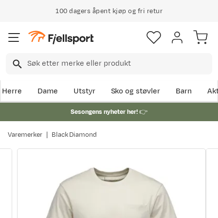
100 dagers åpent kjøp og fri retur
Herre
Dame
Utstyr
Sko og støvler
Barn
Akt
Sesongens nyheter her!
👉
Varemerker
Black Diamond