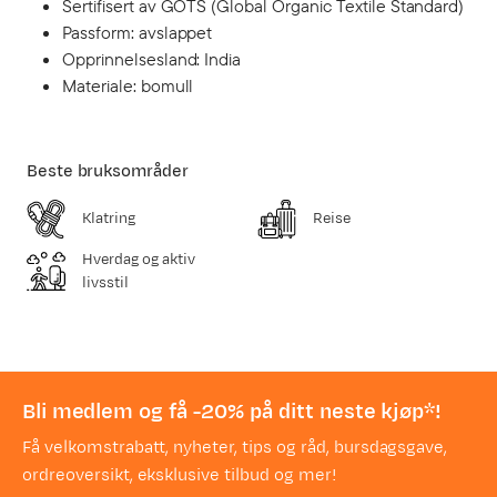
Sertifisert av GOTS (Global Organic Textile Standard)
Passform: avslappet
Opprinnelsesland: India
Materiale: bomull
Beste bruksområder
Klatring
Reise
Hverdag og aktiv
livsstil
Bli medlem og få -20% på ditt neste kjøp*!
Få velkomstrabatt, nyheter, tips og råd, bursdagsgave,
ordreoversikt, eksklusive tilbud og mer!