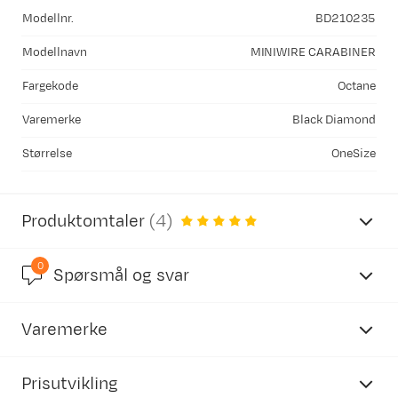
Modellnr.
BD210235
Modellnavn
MINIWIRE CARABINER
Fargekode
Octane
Varemerke
Black Diamond
Størrelse
OneSize
Produktomtaler
(
4
)
0
5.0
Spørsmål og svar
Varemerke
basert på 6 anmeldelser
Prisutvikling