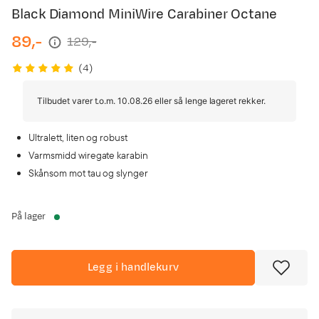
Black Diamond MiniWire Carabiner Octane
89,-
129,-
discounted
original
price
price
(
4
)
Tilbudet varer t.o.m. 10.08.26 eller så lenge lageret rekker.
Ultralett, liten og robust
Varmsmidd wiregate karabin
Skånsom mot tau og slynger
På lager
Legg i handlekurv