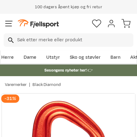
100 dagers åpent kjøp og fri retur
Herre
Dame
Utstyr
Sko og støvler
Barn
Akt
Sesongens nyheter her!
👉
Varemerker
Black Diamond
-31%