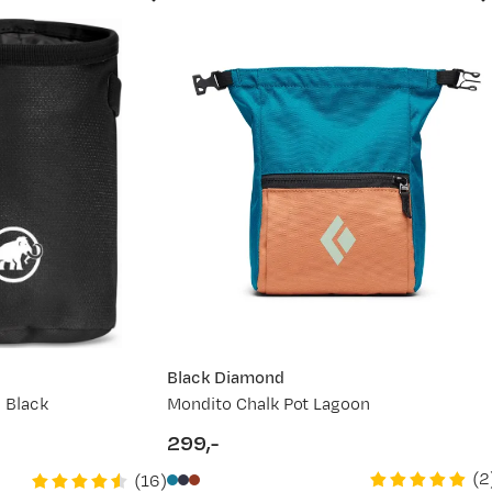
un.
30. jun.
13. jul.
26. jul.
Black Diamond
 Black
Mondito Chalk Pot Lagoon
299,-
price
(
2
(
16
)