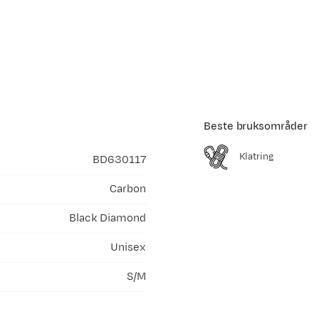
Beste bruksområder
Klatring
BD630117
Carbon
Black Diamond
Unisex
S/M