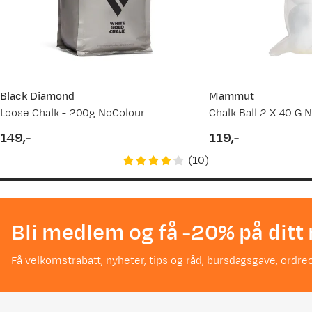
Black Diamond
Mammut
Loose Chalk - 200g NoColour
Chalk Ball 2 X 40 G N
149,-
119,-
price
price
(
10
)
Bli medlem og få -20% på ditt 
Få velkomstrabatt, nyheter, tips og råd, bursdagsgave, ordreo