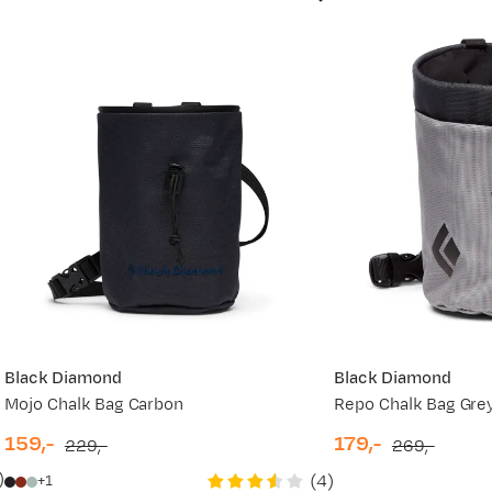
Ny pris
299,-
219,-
299,-
219,-
299,-
Black Diamond
Black Diamond
Mojo Chalk Bag Carbon
Repo Chalk Bag Gre
159,-
179,-
229,-
269,-
discounted
original
discounted
original
)
(
4
)
1