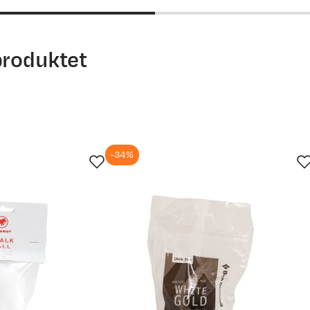
produktet
-34%