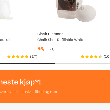
Black Diamond
eutral
Chalk Shot Refillable White
59,-
89,-
discounted
original
(
27
)
(
10
price
price
neste kjøp*!
versikt, eksklusive tilbud og mer!