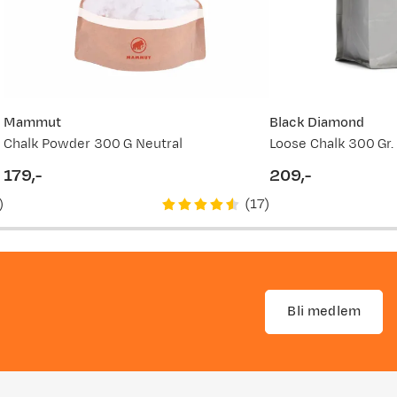
Mammut
Black Diamond
Chalk Powder 300 G Neutral
Loose Chalk 300 Gr.
179,-
209,-
price
price
)
(
17
)
Bli medlem