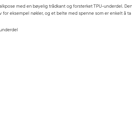
kalkpose med en bøyelig trådkant og forsterket TPU-underdel. De
 for eksempel nøkler, og et belte med spenne som er enkelt å ta
 underdel