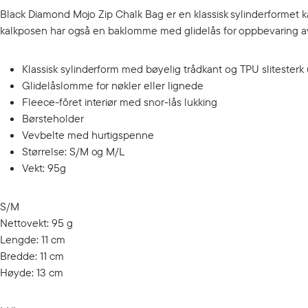
Black Diamond Mojo Zip Chalk Bag er en klassisk sylinderformet 
kalkposen har også en baklomme med glidelås for oppbevaring av
Klassisk sylinderform med bøyelig trådkant og TPU slitesterk
Glidelåslomme for nøkler eller lignede
Fleece-fôret interiør med snor-lås lukking
Børsteholder
Vevbelte med hurtigspenne
Størrelse: S/M og M/L
Vekt: 95g
S/M
Nettovekt: 95 g
Lengde: 11 cm
Bredde: 11 cm
Høyde: 13 cm