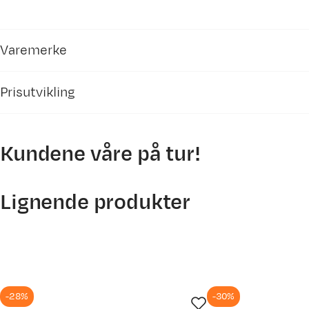
Varemerke
Prisutvikling
Kundene våre på tur!
350
Lignende produkter
300
250
-28%
-30%
200