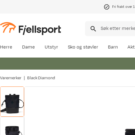
Fri frakt over 
Herre
Dame
Utstyr
Sko og støvler
Barn
Akt
Varemerker
Black Diamond