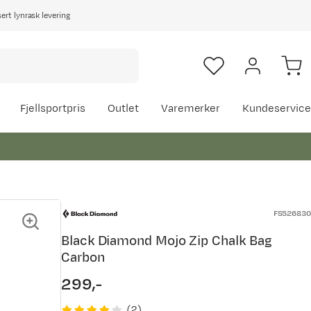
rt lynrask levering
Fjellsportpris
Outlet
Varemerker
Kundeservice
FS526830
Black Diamond Mojo Zip Chalk Bag
Carbon
299,-
price
(
2
)