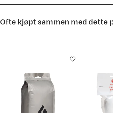
price
price
price
price
Ofte kjøpt sammen med dette 