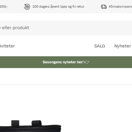
1200,-
100 dagers åpent kjøp og fri retur
Klimakompense
iviteter
SALG
Nyheter
Sesongens nyheter her!
👉