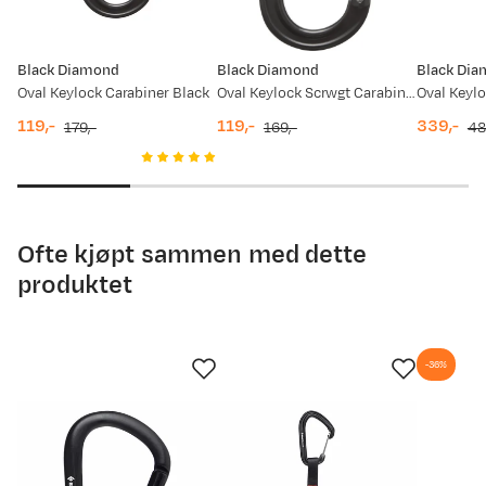
Black Diamond
Black Diamond
Black Di
Oval Keylock Carabiner Black
Oval Keylock Scrwgt Carabiner Black
119,-
119,-
339,-
179,-
169,-
48
discounted
original
discounted
original
discount
original
price
price
price
price
price
price
Ofte kjøpt sammen med dette
produktet
-36%