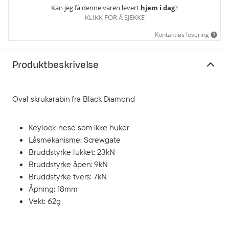
Kan jeg få denne varen levert
hjem i dag
?
KLIKK FOR Å SJEKKE
Kontaktløs levering
Produktbeskrivelse
Oval skrukarabin fra Black Diamond
Keylock-nese som ikke huker
Låsmekanisme: Screwgate
Bruddstyrke lukket: 23kN
Bruddstyrke åpen: 9kN
Bruddstyrke tvers: 7kN
Åpning: 18mm
Vekt: 62g