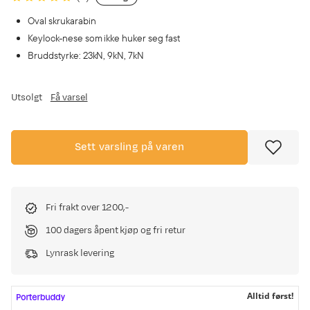
Oval skrukarabin
Keylock-nese som ikke huker seg fast
Bruddstyrke: 23kN, 9kN, 7kN
Utsolgt
Få varsel
Sett varsling på varen
Fri frakt over 1200,-
100 dagers åpent kjøp og fri retur
Lynrask levering
Alltid først!