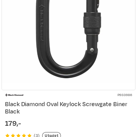
P933986
Black Diamond Oval Keylock Screwgate Biner
Black
179,-
price
Utsolgt
(
3
)