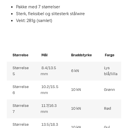
Pakke med 7 størrelser
Sterk, fleksibel og slitesterk stålwire
Vekt: 281g (samlet)
Størrelse
Mål
Bruddstyrke
Farge
Størrelse
8.4/13.5
Lys
6 kN
5
mm
blå/lilla
Størrelse
10.2/15.5
10 kN
Grønn
6
mm
Størrelse
11.7/16.3
10 kN
Rød
7
mm
Størrelse
13.5/18.3
10 kN
Gul