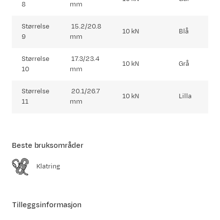
8
mm
Størrelse
15.2/20.8
10 kN
Blå
9
mm
Størrelse
17.3/23.4
10 kN
Grå
10
mm
Størrelse
20.1/26.7
10 kN
Lilla
11
mm
Beste bruksområder
Klatring
Tilleggsinformasjon