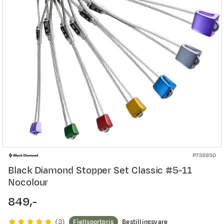
P738850
Black Diamond Stopper Set Classic #5-11
Nocolour
849,-
price
Fjellsportpris
Bestillingsvare
(
3
)