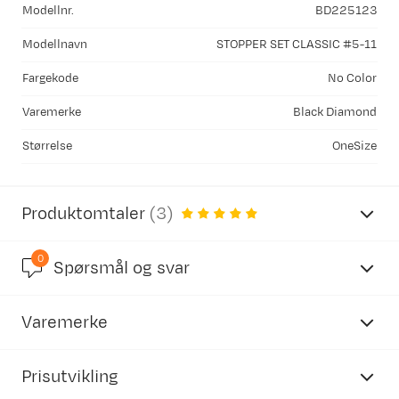
Modellnr.
BD225123
Modellnavn
STOPPER SET CLASSIC #5-11
Fargekode
No Color
Varemerke
Black Diamond
Størrelse
OneSize
Produktomtaler
(
3
)
0
5.0
Spørsmål og svar
Varemerke
basert på 3 anmeldelser
Prisutvikling