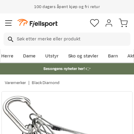
100 dagers åpent kjøp og fri retur
Herre
Dame
Utstyr
Sko og støvler
Barn
Akt
Sesongens nyheter her!
👉
Varemerker
Black Diamond